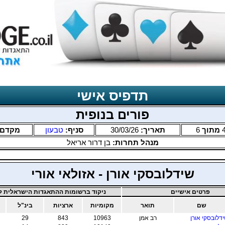
תדפיס אישי
פורים בנופית
מתוך
6
תאריך:
30/03/26
סניף:
טבעון
מקדם
מנהל תחרות:
בן דרור אריאל
שידלובסקי אורן - אזולאי אורי
פרטים אישיים
ניקוד ברשומות ההתאגדות הישראלית לב
שם
תואר
מקומיות
ארציות
בינ"ל
מ
דלובסקי אורן
רב אמן
10963
843
29