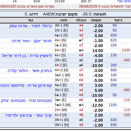
ולאי אורי
רב אמן
10149
829
14
 התאגדות נכונה ל-06/08/2026
נקודות אמן ותארים נכונים ל06/08/2026
תוצאה:
-26.0
מקום ישיבה:
A4EW
דרוג:
5
ניקוד
תוצאה
הובלה
חוזה
נגד
50
-2.00
4
♥
3N-1 [W]
כרמלי תמיר - שדות עמק
1N-1 [E]
♥
J
-2.00
50
4
♠
+1 [S]
♥
2
0.00
450
620
-1.00
T
♣
= [N]
♥
4
פרטר יעקב - נאור פנינה
3
♠
-2 [E]
♦
T
-2.00
100
6
♥
= [E]
♣
A
14.00
-1430
130
-4.00
A
♥
= [S]
♦
4
ליפשיץ נורית - בן דרור אריאל
3N= [E]
♠
5
2.00
-400
4
♥
-2 [E]
♠
K
-10.00
200
680
-3.00
T
♦
+2 [N]
♥
4
בוחניק אשר - הולצר קלרה
3
♠
X-1 [W]
♥
A
-4.00
100
3N+1 [S]
♥
A
-5.00
630
200
3.00
K
♥
-2 [E]
♠
4
קאיזרמן אדית - סידסמר רגינה
3N+3 [E]
♦
4
5.00
-490
6
♠
-1 [E]
♥
A
-10.00
50
-110
8.00
K
♥
= [E]
♣
3
טננבאום ענת - טננבאום יצחק
5
♣
X-5 [W]
♣
A
-12.00
1100
2
♥
= [W]
♦
4
-2.00
-110
-100
2.00
6
♥
-2 [S]
♦
4
קרבי עפר - צרניצקי ולדימיר
3N+1 [N]
♠
K
-2.00
630
3N+1 [N]
♥
2
-1.00
630