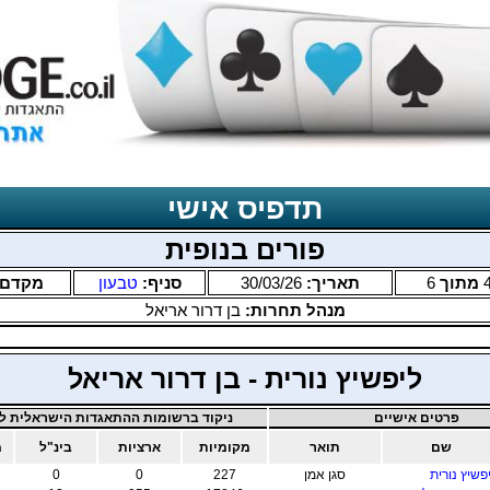
תדפיס אישי
פורים בנופית
מתוך
6
תאריך:
30/03/26
סניף:
טבעון
מקדם
מנהל תחרות:
בן דרור אריאל
ליפשיץ נורית - בן דרור אריאל
פרטים אישיים
ניקוד ברשומות ההתאגדות הישראלית לב
שם
תואר
מקומיות
ארציות
בינ"ל
מ
פשיץ נורית
סגן אמן
227
0
0