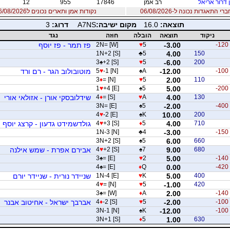
 דרור אריאל
רב אמן
17846
955
12
 התאגדות נכונה ל-06/08/2026
נקודות אמן ותארים נכונים ל06/08/2026
תוצאה:
16.0
מקום ישיבה:
A7NS
דרוג:
3
ניקוד
תוצאה
הובלה
חוזה
נגד
-120
-3.00
5
♥
2N= [W]
פז תמר - פז יוסף
1N+2 [S]
♣
5
4.00
150
3
♠
+2 [S]
♥
5
-6.00
200
-100
-12.00
A
♠
-1 [N]
♥
5
מוטובולוב הגר - רם ורד
3
♦
= [N]
♥
5
2.00
110
1
♥
+4 [E]
♠
5
5.00
-200
130
4.00
A
♥
= [S]
♦
4
שידלובסקי אורן - אזולאי אורי
3N= [E]
♠
5
-2.00
-400
4
♥
-2 [E]
♠
K
10.00
200
710
4.00
5
♦
+3 [S]
♥
4
גולדשמידט גדעון - קרצג יוסף
1N-3 [N]
♣
4
-3.00
-150
3N+2 [S]
♠
5
6.00
660
680
9.00
7
♠
+2 [S]
♥
4
אבירם אפרת - שמש אילנה
3
♠
= [E]
♥
2
5.00
-140
4
♠
= [E]
♦
Q
0.00
-420
400
5.00
K
♥
1N-4 [E]
שניידר נורית - שניידר יורם
4
♥
= [N]
♥
5
-1.00
420
3
♠
= [W]
♦
A
2.00
-140
-100
-2.00
5
♥
-2 [S]
♦
4
אברבך ישראל - אחיטוב אבנר
3N-1 [N]
♠
K
-12.00
-100
3N+1 [S]
♦
5
1.00
630