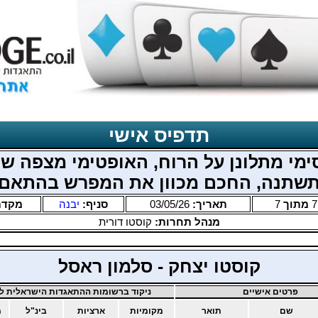
תדפיס אישי
מי מתלונן על הרוח, האופטימי מצפה ש
שתנה, החכם מכוון את המפרש בהתאם
7
מתוך
7
תאריך:
03/05/26
סניף:
יבנה
מקדם
מנהל תחרות:
קוסטו דורית
קוסטו יצחק - סלמון ראסל
פרטים אישיים
ניקוד ברשומות ההתאגדות הישראלית לב
שם
תואר
מקומיות
ארציות
בינ"ל
מ