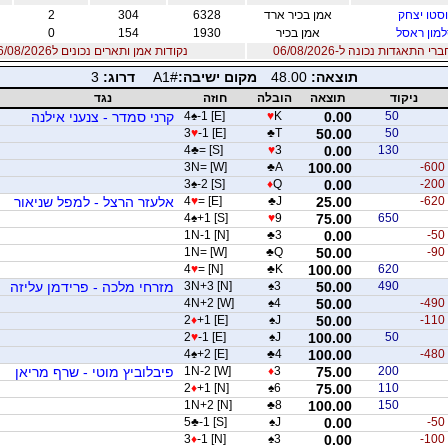
סטו יצחק
אמן בכיר ארד
6328
304
2
מון ראסל
אמן בכיר
1930
154
0
 התאגדות נכונה ל-06/08/2026
נקודות אמן ותארים נכונים ל06/08/2026
תוצאה:
48.00
מקום ישיבה:
A1#
דרוג:
3
ניקוד
תוצאה
הובלה
חוזה
נגד
50
0.00
K
♥
-1 [E]
♠
4
קרני סמדר - צנעני אילנה
3
♥
-1 [E]
♣
T
50.00
50
4
♣
= [S]
♥
3
0.00
130
3N= [W]
♣
A
100.00
-600
3
♠
-2 [S]
♦
Q
0.00
-200
-620
25.00
J
♣
= [E]
♥
4
אלעזר הרצל - למפל שניאור
4
♠
+1 [S]
♥
9
75.00
650
1N-1 [N]
♣
3
0.00
-50
1N= [W]
♣
Q
50.00
-90
4
♥
= [N]
♣
K
100.00
620
490
50.00
3
♠
3N+3 [N]
מזרחי מלכה - פרידמן עליזה
4N+2 [W]
♠
4
50.00
-490
2
♦
+1 [E]
♠
J
50.00
-110
2
♥
-1 [E]
♠
J
100.00
50
4
♠
+2 [E]
♣
4
100.00
-480
200
75.00
3
♦
1N-2 [W]
פיבלוביץ מוטי - שרף מריאן
2
♦
+1 [N]
♠
6
75.00
110
1N+2 [N]
♣
8
100.00
150
5
♣
-1 [S]
♠
J
0.00
-50
3
♦
-1 [N]
♠
3
0.00
-100