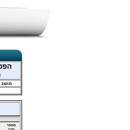
הפסי
ת
מושב
מספר
חבר