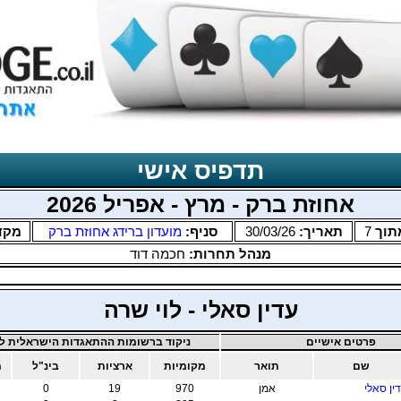
תדפיס אישי
אחוזת ברק - מרץ - אפריל 2026
תוך
7
תאריך:
30/03/26
סניף:
מועדון ברידג אחוזת ברק
מקד
מנהל תחרות:
חכמה דוד
עדין סאלי - לוי שרה
פרטים אישיים
ניקוד ברשומות ההתאגדות הישראלית לב
שם
תואר
מקומיות
ארציות
בינ"ל
מ
ין סאלי
אמן
970
19
0