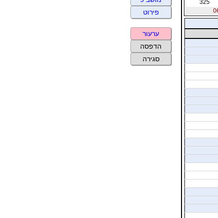
325
פירוט
ערעור
הדפסה
סגירה