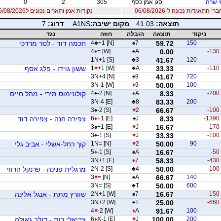
י שרה
סגן אמן כסף
305
2
0
 התאגדות נכונה ל-06/08/2026
נקודות אמן ותארים נכונים ל06/08/2026
תוצאה:
41.03
מקום ישיבה:
A1NS
דרוג:
7
ניקוד
תוצאה
הובלה
חוזה
נגד
150
59.72
7
♠
+1 [N]
♣
4
חכמה דוד - לסר מרדכי
4
♦
= [W]
♠
A
0.00
-130
1N+1 [S]
♣
3
41.67
120
-110
33.33
A
♣
+1 [W]
♥
1
ששון גוידו - פלג אסף
3N+4 [N]
♠
9
41.67
720
3N-1 [W]
♦
9
50.00
100
-200
8.33
A
♦
-2 [N]
♠
4
קולונימוס מירי - מהל חיים
3N-4 [E]
♣
8
83.33
200
3
♠
-2 [S]
♥
2
66.67
-100
-1390
8.33
J
♠
+1 [E]
♦
6
צפירה חנה - צפירה דוד
3
♠
+1 [E]
♥
J
16.67
-170
3
♠
-1 [S]
♥
J
33.33
-100
90
50.00
2
♥
1N= [N]
קוך רחל-אשלי - אביב גלי
5
♦
-1 [S]
♠
A
16.67
-50
3N+1 [E]
♦
7
58.33
-430
-100
50.00
4
♣
2N-2 [S]
מרגלית פנינה - פרנקל הרווי
3
♥
= [N]
♠
A
66.67
140
3N= [S]
♣
T
50.00
600
-150
16.67
7
♠
2N+1 [W]
שוורץ מתת - אנגל אלינה
3N+2 [W]
♠
T
25.00
-660
4
♥
-2 [W]
♦
A
91.67
100
200
100.00
J
♥
X-1 [E]
♦
6
צביאלי רות - דולב גאולה