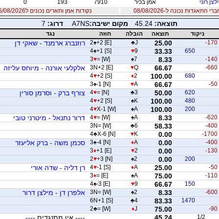
לצן רוני
אמן בכיר
7910
193
0
 התאגדות נכונה ל-08/08/2026
נקודות אמן ותארים נכונים ל06/08/2026
תוצאה:
45.24
מקום ישיבה:
A7NS
דרוג:
7
ניקוד
תוצאה
הובלה
חוזה
נגד
-170
25.00
J
♣
+2 [E]
♠
2
רוזנברג ארמנד - שאקי דן
4
♠
+1 [S]
♥
9
33.33
650
3
♥
= [W]
♠
7
8.33
-140
-660
66.67
Q
♥
3N+2 [E]
אלקלעי אורנה - מיוחס עליזה
4
♥
+2 [S]
♦
2
100.00
680
3
♠
-1 [N]
♥
A
66.67
-50
620
50.00
3
♣
= [N]
♥
4
צורף ברק - וסרמן סורין
4
♥
+2 [S]
♠
K
100.00
480
4
♥
X-1 [W]
♠
A
100.00
200
-620
8.33
A
♠
= [W]
♥
4
דרור נתנאל - מיטרני טובי
3N= [W]
♣
6
58.33
-400
4
♣
X-6 [N]
♥
K
0.00
-1700
-400
0.00
A
♦
-4 [N]
♠
3
סכמן משה - ברק אליעזר
3
♦
+1 [E]
♥
2
0.00
-130
2
♥
+3 [N]
♠
2
0.00
200
-50
25.00
A
♦
-1 [S]
♥
4
רן דליה - שדה אורי
3
♦
= [E]
♠
A
75.00
-110
4
♠
-3 [E]
♥
9
66.67
150
-600
8.33
2
♠
3N= [W]
אלפרן דן - מילצן דרור
6N+1 [S]
♣
4
83.33
1470
2
♣
= [W]
♦
J
75.00
-90
1/2
45.24
---- אין מתנגדים ----