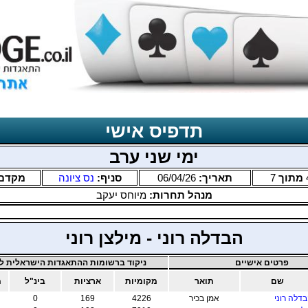
תדפיס אישי
ימי שני ערב
מתוך
7
תאריך:
06/04/26
סניף:
נס ציונה
מקדם
מנהל תחרות:
מיוחס יעקב
הבדלה רוני - מילצן רוני
פרטים אישיים
ניקוד ברשומות ההתאגדות הישראלית לב
שם
תואר
מקומיות
ארציות
בינ"ל
מ
דלה רוני
אמן בכיר
4226
169
0