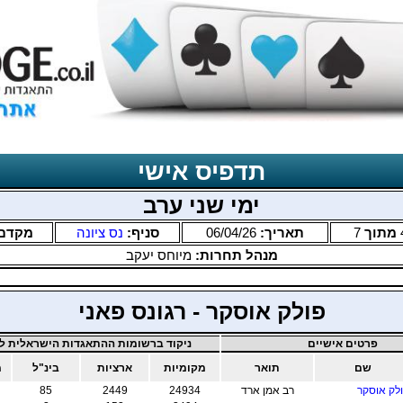
תדפיס אישי
ימי שני ערב
מתוך
7
תאריך:
06/04/26
סניף:
נס ציונה
מקדם
מנהל תחרות:
מיוחס יעקב
פולק אוסקר - רגונס פאני
פרטים אישיים
ניקוד ברשומות ההתאגדות הישראלית לב
שם
תואר
מקומיות
ארציות
בינ"ל
מ
לק אוסקר
רב אמן ארד
24934
2449
85