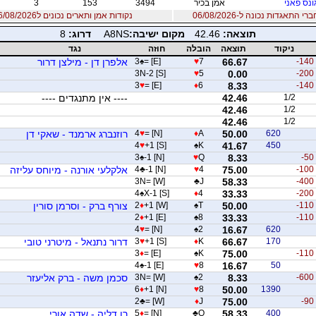
ונס פאני
אמן בכיר
3494
153
3
 התאגדות נכונה ל-06/08/2026
נקודות אמן ותארים נכונים ל06/08/2026
תוצאה:
42.46
מקום ישיבה:
A8NS
דרוג:
8
ניקוד
תוצאה
הובלה
חוזה
נגד
-140
66.67
7
♥
= [E]
♠
3
אלפרן דן - מילצן דרור
3N-2 [S]
♥
5
0.00
-200
3
♥
= [E]
♦
6
8.33
-140
1/2
42.46
---- אין מתנגדים ----
42.46
1/2
42.46
1/2
620
50.00
A
♦
= [N]
♥
4
רוזנברג ארמנד - שאקי דן
4
♥
+1 [S]
♠
K
41.67
450
3
♠
-1 [N]
♥
Q
8.33
-50
-100
75.00
4
♥
-1 [N]
♣
4
אלקלעי אורנה - מיוחס עליזה
3N= [W]
♣
J
58.33
-400
4
♠
X-1 [S]
♦
4
33.33
-200
-110
50.00
T
♠
+1 [W]
♦
2
צורף ברק - וסרמן סורין
2
♦
+1 [E]
♠
8
33.33
-110
4
♥
= [N]
♠
2
16.67
620
170
66.67
K
♦
+1 [S]
♥
3
דרור נתנאל - מיטרני טובי
3
♦
= [E]
♠
K
75.00
-110
4
♠
-1 [E]
♥
8
16.67
50
-600
8.33
2
♠
3N= [W]
סכמן משה - ברק אליעזר
6
♦
+1 [N]
♥
8
50.00
1390
2
♣
= [W]
♦
J
75.00
-90
400
58.33
Q
♣
= [N]
♦
5
רן דליה - שדה אורי