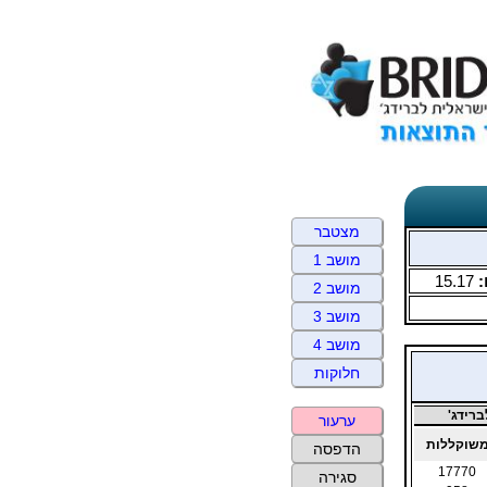
מצטבר
מושב 1
:
15.17
מושב 2
מושב 3
מושב 4
חלוקות
רידג'
ערעור
שוקללות
הדפסה
17770
סגירה