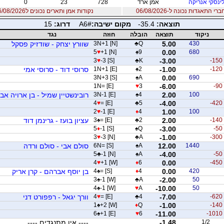
לינסקי אנריקה
אמן ארד
728
23
0
 התאגדות נכונה ל-06/08/2026
נקודות אמן ותארים נכונים ל06/08/2026
תוצאה:
-35.4
מקום ישיבה:
A6#
דרוג:
15
ניקוד
תוצאה
הובלה
חוזה
נגד
430
5.00
Q
♣
3N+1 [N]
שוורץ יצחק - שודזיק פסקל
5
♥
+1 [N]
♠
9
0.00
680
3
♥
-3 [S]
♣
K
-3.00
-150
-120
-1.00
2
♠
1N+1 [E]
סרוסי דוד - סרוסי אמי
3N+3 [S]
♠
A
0.00
690
1N= [E]
♥
3
-6.00
-90
100
2.00
4
♠
3N-1 [E]
רובינשטיין שמיל - בן ארויה אב
4
♥
= [E]
♣
5
-4.00
-420
2
♥
-1 [E]
♦
4
1.00
100
-140
2.00
2
♣
= [E]
♠
3
עציון בועז - גרינמן דוד
5
♦
-1 [S]
♠
Q
-3.00
-50
3
♥
-3 [N]
♣
A
-1.00
-300
1440
12.00
A
♠
6N= [S]
סולם אבי - סולם ורדה
5
♣
-1 [N]
♠
A
-4.00
-50
4
♥
+1 [W]
♦
6
0.00
-450
420
0.00
4
♦
= [S]
♠
4
בן יוסף אברהם - קרן אריק
3
♠
-1 [W]
♣
A
-2.00
50
4
♠
-1 [W]
♥
A
-10.00
50
-620
-7.00
4
♣
= [E]
♥
4
וורך יגאל - רפפורט דני
1
♠
+2 [W]
♦
Q
-1.00
-140
6
♠
+1 [E]
♥
6
-11.00
-1010
1/2
-1.48
---- אין מתנגדים ----