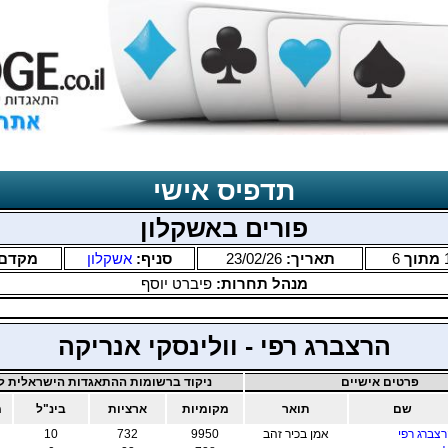
תדפיס אישי
פורים באשקלון
מתוך
6
תאריך:
23/02/26
סניף:
אשקלון
מקדם
מנהל תחרות:
פיברט יוסף
הרצברג רפי - וולינסקי אנריקה
פרטים אישיים
ניקוד ברשומות ההתאגדות הישראלית לב
שם
תואר
מקומיות
ארציות
בינ"ל
מ
צברג רפי
אמן בכיר זהב
9950
732
10