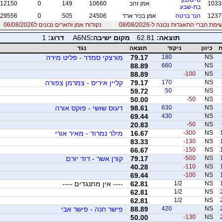
1033
אמן זהב
10660
149
0
12150
בת-שבע
1237
הנר ברטה
אמן בכיר ארד
24506
505
0
29556
ימת חברי התאגדות נכונה ל-08/08/2026
נקודות אמן ותארים נכונים ל06/08/2026
תוצאה:
62.81
מקום ישיבה:
A6NS
דרוג:
1
ח
כיוון
ניקוד
תוצאה
נגד
NS
180
79.17
מורצקי סמדר - פליט מירה
88.89
660
NS
88.89
-100
NS
NS
170
79.17
קליין איריס - צמרמן צפורה
59.72
50
NS
50.00
-50
NS
NS
630
98.61
דעוס שושי - פוקס אורה
69.44
430
NS
20.83
-50
NS
NS
-300
16.67
מילר נמרוד - מאיר אורי
83.33
-130
NS
66.67
-150
NS
NS
-500
79.17
קורן אשר - דוד יורם
40.28
-110
NS
69.44
-100
NS
NS
1/2
62.81
---- אין מתנגדים ----
62.81
1/2
NS
62.81
1/2
NS
NS
420
88.89
פישר חנה - פישר אבי
50.00
-130
NS