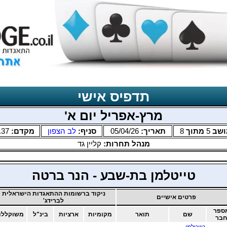
תדפיס אישי
מרץ-אפריל יום א'
ושב
5
מתוך
8
תאריך:
05/04/26
סניף:
לב הצפון
מקדם:
.37
מנהל תחרות:
קליין גד
טייטלמן בת-שבע - הנר ברטה
ניקוד ברשומות ההתאגדות הישראלית
פרטים אישיים
לברידג'
ספר
שם
תואר
מקומיות
ארציות
בינ"ל
משוקללו
חבר
טייטלמן