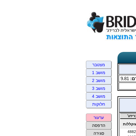
מצטבר
מושב 1
ם:
9.81
מושב 2
מושב 3
מושב 4
חלוקות
ידג'
ערעור
קללות
הדפסה
4882
סגירה