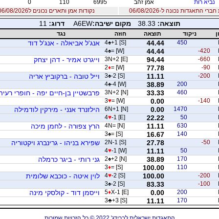
נביא רות
אמן זהב
6995
110
0
רי התאגדות נכונה ל-06/08/2026
נקודות אמן ותארים נכונים ל06/08/2026
תוצאה:
38.33
מקום ישיבה:
A6EW
דרוג:
11
ן
ניקוד
תוצאה
חוזה
נגד
450
44.44
+1 [S]
♠
4
אנג'ל אביאלה - אנג'ל דוד
4
♠
= [W]
44.44
-420
-660
94.44
3N+2 [E]
וייגרט אמיר - דהן יצחק
2
♦
= [W]
77.78
-90
-200
11.11
-2 [S]
♠
3
וייל טובה - ברקוביץ אריה
4
♠
-4 [W]
38.89
200
460
33.33
3N+2 [N]
פרבשטיין בן-חיים יפה - חופרי רעיה
3
♥
= [W]
0.00
-140
1470
0.00
6N+1 [N]
הילזנרד אנני - מירקין לודמילה
4
♥
-1 [E]
22.22
50
630
11.11
4N= [N]
הרץ צפורה - לחמן מיכה
3
♠
= [S]
16.67
140
-50
27.78
2N-1 [S]
שפירא בניהו - גרינברג ויקטוריה
4
♥
-1 [W]
11.11
50
170
38.89
+2 [N]
♠
2
גני רותי - ביגר כרמלה
3
♦
= [S]
100.00
110
-200
100.00
-2 [S]
♥
4
לוין איטה - כוכבא שלומית
3
♠
-2 [S]
83.33
-100
200
0.00
X-1 [E]
♦
5
וייסמן דוד - קולסקי מינה
3
♣
+3 [S]
11.11
170
התאגדות ישראלית לברידג' 2022 © כל הזכויות שמורות