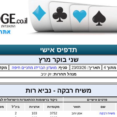
תדפיס אישי
שני בוקר מרץ
תוך
4
תאריך:
23/03/26
סניף:
מועדון הברידג מחניים חיפה
מקד
מנהל תחרות:
זק יניב
משיח רבקה - נביא רות
פרטים אישיים
ניקוד ברשומות ההתאגדות הישראלית לבר
שם
תואר
מקומיות
ארציות
בינ"ל
משו
משיח רבקה
אמן זהב
3752
103
2