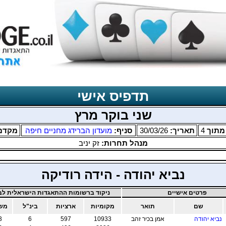
תדפיס אישי
שני בוקר מרץ
תוך
4
תאריך:
30/03/26
סניף:
מועדון הברידג מחניים חיפה
מקדם
מנהל תחרות:
זק יניב
נביא יהודה - הידה רודיקה
פרטים אישיים
ניקוד ברשומות ההתאגדות הישראלית לבר
שם
תואר
מקומיות
ארציות
בינ"ל
משו
נביא יהודה
אמן בכיר זהב
10933
597
6
3