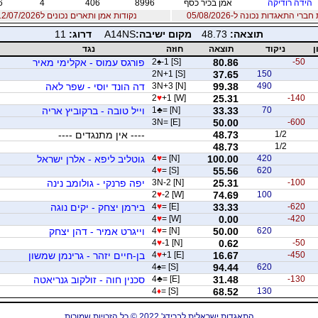
הידה רודיקה
אמן בכיר כסף
8996
406
4
6
רי התאגדות נכונה ל-05/08/2026
נקודות אמן ותארים נכונים ל12/07/2026
תוצאה:
48.73
מקום ישיבה:
A14NS
דרוג:
11
ן
ניקוד
תוצאה
חוזה
נגד
-50
80.86
-1 [S]
♠
2
פורגס עמוס - אקלימי מאיר
2N+1 [S]
37.65
150
490
99.38
3N+3 [N]
דה הונד יוסי - שפר לאה
2
♥
+1 [W]
25.31
-140
70
33.33
= [N]
♣
1
וייל טובה - ברקוביץ אריה
3N= [E]
50.00
-600
1/2
48.73
---- אין מתנגדים ----
48.73
1/2
420
100.00
= [N]
♥
4
גוטליב ליפא - אלרן ישראל
4
♥
= [S]
55.56
620
-100
25.31
3N-2 [N]
יפה פרנקי - גולומב נינה
2
♥
-2 [W]
74.69
100
-620
33.33
= [E]
♥
4
בירמן יצחק - יקים נוגה
4
♥
= [W]
0.00
-420
620
50.00
= [N]
♥
4
וייגרט אמיר - דהן יצחק
4
♥
-1 [N]
0.62
-50
-450
16.67
+1 [E]
♥
4
בן-חיים יזהר - גרינמן שמשון
4
♠
= [S]
94.44
620
-130
31.48
= [E]
♣
4
סכנין חוה - זולקוב גנריאטה
4
♦
= [S]
68.52
130
התאגדות ישראלית לברידג' 2022 © כל הזכויות שמורות