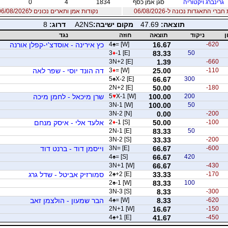
גרינברג ויקטוריה
סגן אמן כסף
1834
4
0
רי התאגדות נכונה ל-06/08/2026
נקודות אמן ותארים נכונים ל06/08/2026
תוצאה:
47.69
מקום ישיבה:
A2NS
דרוג:
8
ן
ניקוד
תוצאה
חוזה
נגד
-620
16.67
= [W]
♠
4
כץ אירינה - אוסדצ'י-קפלן אורנה
3
♦
-1 [E]
83.33
50
3N+2 [E]
1.39
-660
-110
25.00
= [W]
♦
3
דה הונד יוסי - שפר לאה
5
♠
X-2 [E]
66.67
300
2N+2 [E]
50.00
-180
200
100.00
X-1 [W]
♥
5
שרן מיכאל - לחמן מיכה
3N-1 [W]
100.00
50
3N-2 [N]
0.00
-200
-100
50.00
-1 [S]
♦
2
אלעד אלי - איסק מנחם
2N-1 [E]
83.33
50
3N-2 [S]
33.33
-200
-600
66.67
3N= [E]
וייסמן דוד - ברנט דוד
4
♠
= [S]
66.67
420
3N+1 [W]
66.67
-430
-170
33.33
+2 [E]
♠
2
סמורזיק אביטל - שדל גרג
2
♠
-1 [W]
83.33
100
3N-3 [S]
8.33
-300
-620
8.33
= [W]
♠
4
הבר שמעון - הולצמן זאב
2N+1 [W]
16.67
-150
4
♠
+1 [E]
41.67
-450