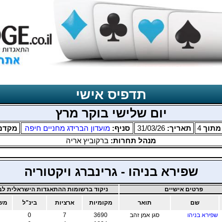
תדפיס אישי
יום שלישי בוקר מרץ
תוך
4
תאריך:
31/03/26
סניף:
מועדון הברידג מחניים חיפה
מקדם
מנהל תחרות:
ברקוביץ אריה
שפירא בניהו - גרינברג ויקטוריה
פרטים אישיים
ניקוד ברשומות ההתאגדות הישראלית לבר
שם
תואר
מקומיות
ארציות
בינ"ל
משו
שפירא בניהו
סגן אמן זהב
3690
7
0