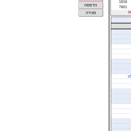
1816
הדפסה
7801
סגירה
ה