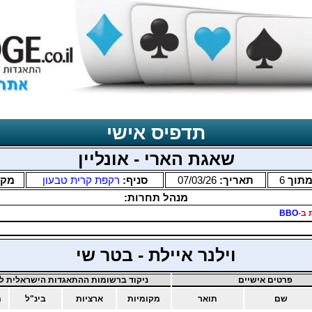
תדפיס אישי
שאגת הארי - אונליין
תוך
6
תאריך:
07/03/26
סניף:
רקפת קרית טבעון
מקד
מנהל תחרות:
 ב-
BBO
וילנר איילת - בטר שי
פרטים אישיים
ניקוד ברשומות ההתאגדות הישראלית לב
שם
תואר
מקומיות
ארציות
בינ"ל
מ