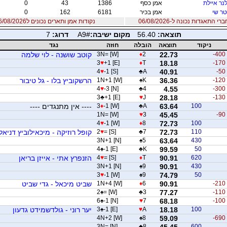
לנר איילת
אמן כסף
1386
43
0
ר שי
אמן בכיר
6181
162
0
 התאגדות נכונה ל-06/08/2026
נקודות אמן ותארים נכונים ל06/08/2026
תוצאה:
56.40
מקום ישיבה:
A9#
דרוג:
7
ניקוד
תוצאה
הובלה
חוזה
נגד
-400
22.73
2
♦
3N= [W]
קוטב שושנה - לוי שלמה
3
♥
+1 [E]
♦
T
18.18
-170
4
♥
-1 [S]
♣
A
40.91
-50
-120
36.36
K
♠
1N+1 [W]
הרשקוביץ בלו - גל טיבור
4
♥
-3 [N]
♣
4
4.55
-300
3
♣
+1 [E]
♥
J
28.18
-130
100
63.64
A
♣
-1 [W]
♦
3
---- אין מתנגדים ----
1N= [W]
♥
3
45.45
-90
4
♥
-1 [W]
♦
8
72.73
100
110
72.73
7
♣
= [S]
♥
2
קופל רוזיקה - מיכאילוביץ דניאל
3N+1 [N]
♠
5
63.64
430
4
♠
-1 [E]
♣
K
99.59
50
620
90.91
T
♦
= [S]
♥
4
הזנפרץ אתי - אייזן בריאן
3N+1 [N]
♠
9
90.91
430
3
♥
-1 [W]
♠
9
74.79
50
-210
90.91
6
♦
1N+4 [W]
שביט מיכאל - גדי שביט
2
♠
= [W]
♣
3
77.27
-110
6
♠
-1 [N]
♥
7
68.18
-100
100
18.18
A
♥
-1 [E]
♠
3
יער רוני - גולדשמידט גדעון
4N+2 [W]
♠
8
59.09
-690
3N= [N]
♣
8
45.45
600