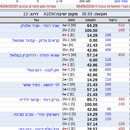
שנור גואן
סגן אמן
279
0
0
רי התאגדות נכונה ל-06/08/2026
נקודות אמן ותארים נכונים ל06/08/2026
תוצאה:
38.69
מקום ישיבה:
A1EW
דרוג:
13
ן
ניקוד
תוצאה
חוזה
נגד
-510
64.29
+3 [W]
♠
4
שניר רותי - שניר אלנתן
3N-2 [S]
100.00
-200
4
♥
-1 [E]
14.29
100
100
0.00
3N-1 [W]
קראים צדוק - קמינר שמואל
3
♠
= [N]
21.43
140
3N= [N]
42.86
400
-650
57.14
+1 [W]
♥
4
שגיא יהודה - דוידוביץ בצלאל
2N= [S]
0.00
120
4
♥
-1 [E]
42.86
100
650
0.00
+1 [S]
♠
4
זוק לובה - רום נטלי
3
♥
-1 [E]
42.86
50
2
♠
= [S]
14.29
110
200
21.43
-2 [W]
♠
2
לוי יהושע - כפיר שושי
2
♣
+2 [S]
57.14
130
4
♠
-2 [E]
21.43
100
-660
85.71
3N+2 [E]
בריק רותי - קרוגר לידיה
1N-1 [S]
100.00
-100
1N= [N]
42.86
90
150
14.29
1N+2 [S]
וישניצקי מירי - אביב סבינה
2
♠
= [S]
14.29
110
2N-2 [S]
57.14
-100
-450
78.57
+1 [E]
♥
4
גבל-וולף דיצה - כהן רוני