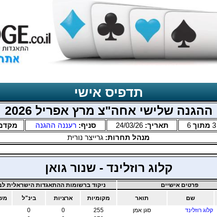
תדפיס אישי
ההגנה שלישי אחה"צ מרץ אפריל 2026
3
מתוך
6
תאריך:
24/03/26
סניף:
רעננה ההגנה
מקדם
מנהל תחרות:
גרייצר נורית
קלוג רוזלינד - שנור גואן
פרטים אישיים
ניקוד ברשומות ההתאגדות הישראלית לבר
שם
תואר
מקומיות
ארציות
בינ"ל
משו
קלוג רוזלינד
סגן אמן
255
0
0