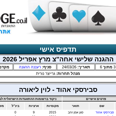
תדפיס אישי
ההגנה שלישי אחה"צ מרץ אפריל 2026
3
מתוך
6
תאריך:
24/03/26
סניף:
רעננה ההגנה
מקדם
מנהל תחרות:
גרייצר נורית
סבירסקי אהוד - לוין ליאורה
פרטים אישיים
ניקוד ברשומות ההתאגדות הישראלית לבר
שם
תואר
מקומיות
ארציות
בינ"ל
משו
סבירסקי אהוד
סגן אמן זהב
2015
9
0