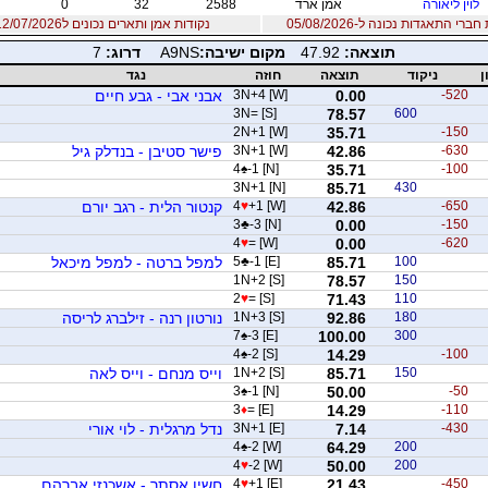
לוין ליאורה
אמן ארד
2588
32
0
רי התאגדות נכונה ל-05/08/2026
נקודות אמן ותארים נכונים ל12/07/2026
תוצאה:
47.92
מקום ישיבה:
A9NS
דרוג:
7
ן
ניקוד
תוצאה
חוזה
נגד
-520
0.00
3N+4 [W]
אבני אבי - גבע חיים
3N= [S]
78.57
600
2N+1 [W]
35.71
-150
-630
42.86
3N+1 [W]
פישר סטיבן - בנדלק גיל
4
♠
-1 [N]
35.71
-100
3N+1 [N]
85.71
430
-650
42.86
+1 [W]
♥
4
קנטור הלית - רגב יורם
3
♣
-3 [N]
0.00
-150
4
♥
= [W]
0.00
-620
100
85.71
-1 [E]
♣
5
למפל ברטה - למפל מיכאל
1N+2 [S]
78.57
150
2
♥
= [S]
71.43
110
180
92.86
1N+3 [S]
נורטון רנה - זילברג לריסה
7
♠
-3 [E]
100.00
300
4
♠
-2 [S]
14.29
-100
150
85.71
1N+2 [S]
וייס מנחם - וייס לאה
3
♠
-1 [N]
50.00
-50
3
♦
= [E]
14.29
-110
-430
7.14
3N+1 [E]
נדל מרגלית - לוי אורי
4
♠
-2 [W]
64.29
200
4
♥
-2 [W]
50.00
200
-450
21.43
+1 [E]
♥
4
חשין אסתר - אשכנזי אברהם