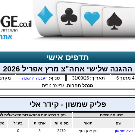
תדפיס אישי
ההגנה שלישי אחה"צ מרץ אפריל 2026
4
מתוך
6
תאריך:
31/03/26
סניף:
רעננה ההגנה
מקדם
מנהל תחרות:
גרייצר נורית
פליק שמשון - קידר אלי
פרטים אישיים
ניקוד ברשומות ההתאגדות הישראלית לבר
שם
תואר
מקומיות
ארציות
בינ"ל
משו
פליק שמשון
סגן אמן כסף
2470
3
0