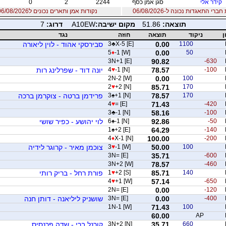
קידר אלי
סגן אמן כסף
2244
2
0
רי התאגדות נכונה ל-06/08/2026
נקודות אמן ותארים נכונים ל06/08/2026
תוצאה:
51.86
מקום ישיבה:
A10EW
דרוג:
7
ן
ניקוד
תוצאה
חוזה
נגד
1100
0.00
X-5 [E]
♣
3
סבירסקי אהוד - לוין ליאורה
5
♦
-1 [W]
0.00
50
3N+1 [E]
90.82
-630
-100
78.57
-1 [N]
♥
4
יונה דוד - שפרלינג רות
2N-2 [W]
0.00
100
2
♥
+2 [N]
85.71
170
170
78.57
+1 [N]
♠
3
פרידמן ברטה - צוקרמן ברכה
4
♥
= [E]
71.43
-420
3
♣
-1 [N]
58.16
-100
-50
92.86
-1 [N]
♠
6
לוי יהושע - כפיר שושי
1
♠
+2 [E]
64.29
-140
4
♦
X-1 [N]
100.00
-200
100
50.00
-1 [W]
♥
3
צוכמן מאיר - קרוגר לידיה
3N= [E]
35.71
-600
3N+2 [W]
78.57
-460
140
85.71
+2 [S]
♥
1
פורת רחל - בריק רותי
4
♥
+1 [W]
57.14
-650
2N= [E]
0.00
-120
-400
0.00
3N= [E]
שושניק ליליאנה - דותן חנה
1N-1 [W]
71.43
100
60.00
AP
660
35.71
3N+2 [N]
קורנל ברי - שדה פרנסיס