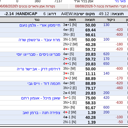
פאר ניר
אמן בכיר ארד
7137
360
0
7
רי התאגדות נכונה ל-08/08/2026
נקודות אמן ותארים נכונים ל06/08/2026
תוצאה:
49.12
מקום ישיבה:
A4EW
דרוג:
6
PACIDNAH:
-2.14
ן
ניקוד
תוצאה
חוזה
נגד
130
50.00
+1 [N]
♣
3
חיימסון אורי - גלמן נועם
4
♠
= [E]
69.44
-420
3N= [E]
98.61
-600
100
50.00
3N-1 [W]
מרוז עובד - גרינשפן שרה
2N+2 [W]
40.28
-180
4
♥
= [E]
59.72
-620
620
20.83
= [S]
♠
4
סבריגו ניסים - סברייגו יוסי
2
♥
+2 [S]
59.72
170
4
♥
+1 [N]
20.83
650
-600
50.00
3N= [W]
דוידסון דרק - אביישר נריה
3
♥
= [S]
11.11
140
2
♥
+2 [W]
88.89
-170
-620
88.89
= [W]
♠
4
חכמה דוד - וייס גבי
3N+2 [E]
79.17
-460
2
♠
-4 [W]
20.83
200
420
75.00
+1 [S]
♦
5
שאנן מיכל - אגמון רתם
3N+1 [E]
58.33
-630
3N= [N]
91.67
600
200
1.39
-2 [W]
♥
4
צפירה חנה - ברמן זאב
4
♣
-1 [N]
40.28
-100
2N-1 [N]
1.39
-50