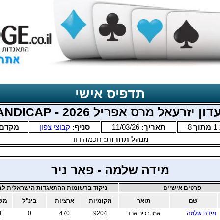
תדפיס אישי
ון יזרעאל מרס אפריל 2026 - HANDICAP
1
מתוך
8
תאריך:
11/03/26
סניף:
קבוצי צפון
מקדם
מנהל תחרות:
חכמה דוד
מידה שלמה - פאר ניר
פרטים אישיים
ניקוד ברשומות ההתאגדות הישראלית לבר
שם
תואר
מקומיות
ארציות
בינ"ל
משו
מידה שלמה
אמן בכיר ארד
9204
470
0
4