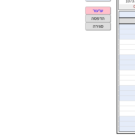
1073
ערעור
הדפסה
סגירה