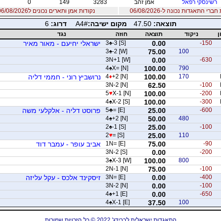
רשינסקי רפאל
אמן זהב
3283
149
0
רי התאגדות נכונה ל-06/08/2026
נקודות אמן ותארים נכונים ל06/08/2026
תוצאה:
47.50
מקום ישיבה:
A4#
דרוג:
6
ן
ניקוד
תוצאה
חוזה
נגד
-150
0.00
-3 [S]
♠
3
ישראלי יחיעם - מאור מאיר
3
♠
-2 [W]
75.00
100
3N+1 [W]
0.00
-630
4
♠
X= [N]
100.00
790
170
100.00
+2 [N]
♦
4
נרושביץ רוני - חממי דליה
3N-2 [N]
62.50
-100
5
♥
X-1 [N]
100.00
-200
4
♠
X-2 [S]
100.00
-300
-600
25.00
= [E]
♣
5
פרוסט דליה - אלקלעי משה
4
♠
+2 [N]
50.00
480
2
♠
-1 [S]
25.00
-100
2
♥
= [S]
25.00
110
-90
75.00
1N= [E]
אביב עופר - עמבר דוד
3N-2 [S]
0.00
-200
3
♠
X-3 [W]
100.00
800
2N-1 [N]
75.00
-100
-400
0.00
3N= [E]
זיסקינד אלכס - עקל עליזה
3N-2 [N]
0.00
-100
4
♠
+1 [E]
0.00
-650
4
♠
X-1 [E]
37.50
100
התאגדות ישראלית לברידג' 2022 © כל הזכויות שמורות