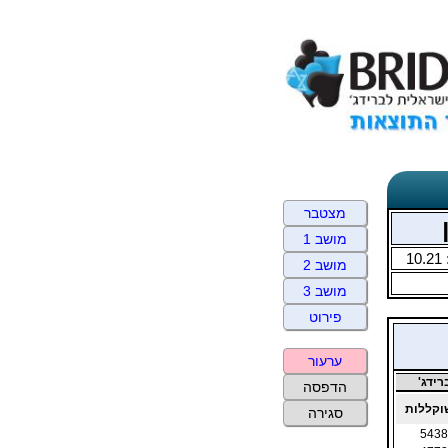
מצטבר
מושב 1
10.21
מושב 2
מושב 3
פירוט
ערעור
ידג'
הדפסה
קללות
סגירה
5438