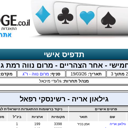
תדפיס אישי
מישי - אחר הצהריים - מרום נווה רמת גן
2
מתוך
3
תאריך:
19/03/26
סניף:
מרום נווה - ר"ג
מקדם:
מנהל תחרות:
גלעדי מיכאל
גילאון אריה - רשינסקי רפאל
פרטים אישיים
ניקוד ברשומות ההתאגדות הישראלית לבר
שם
תואר
מקומיות
ארציות
בינ"ל
משו
גילאון אריה
אמן בכיר
3398
199
1