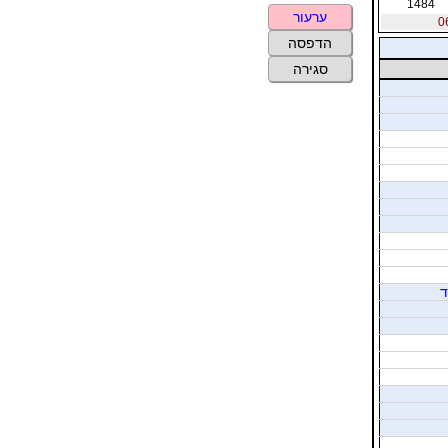
1484
ערעור
הדפסה
סגירה
ד