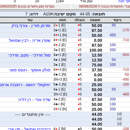
ד חנה
אמן ארד
1284
20
0
 התאגדות נכונה ל-06/08/2026
נקודות אמן ותארים נכונים ל06/08/2026
תוצאה:
44.05
מקום ישיבה:
A10#
דרוג:
7
ניקוד
תוצאה
הובלה
חוזה
נגד
50
50.00
5
♥
-1 [E]
♦
2
וסרמן סורין - צורף ברק
3
♠
+1 [E]
♦
5
87.50
-170
4
♥
+1 [N]
♦
5
50.00
450
-710
0.00
5
♦
+3 [E]
♥
4
שטרן אריה - רבין שמואל
4
♥
-2 [E]
♥
5
87.50
100
3
♠
-2 [E]
♦
5
100.00
200
-650
12.50
5
♦
+1 [E]
♠
4
סגל מרדכי - מקוב מרדכי
4
♠
-1 [W]
♠
8
12.50
50
3
♠
-1 [E]
♦
T
75.00
100
-710
37.50
5
♦
+3 [E]
♥
4
פולק אוסקר - רגונס פאני
4
♣
-1 [N]
♠
A
0.00
-50
3N+3 [E]
♥
5
0.00
-490
-100
25.00
5
♥
-1 [N]
♣
5
יחזקאלי יהושע - רוזנברג ארמנ
4
♠
-1 [E]
♥
5
50.00
50
3N+2 [E]
♥
5
0.00
-460
200
87.50
5
♦
-2 [E]
♠
4
שדה אורי - רן דליה
4
♣
= [N]
♦
5
50.00
130
3
♥
+2 [N]
♥
5
25.00
200
1/2
44.05
---- אין מתנגדים ----
44.05
1/2
44.05
1/2
-100
50.00
A
♠
-2 [N]
♦
4
רייכנברג שמואל - פנו אבי