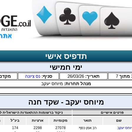
תדפיס אישי
ימי חמישי
מתוך
7
תאריך:
26/03/26
סניף:
נס ציונה
מקדם
מנהל תחרות:
מיוחס יעקב
מיוחס יעקב - שקד חנה
פרטים אישיים
ניקוד ברשומות ההתאגדות הישראלית לב
שם
תואר
מקומיות
ארציות
בינ"ל
מ
וחס יעקב
רב אמן כסף
27078
2298
174