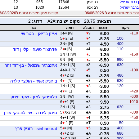
 דרור אריאל
רב אמן
17846
955
12
רבך ישראל
רב אמן
12564
1020
13
 התאגדות נכונה ל-06/08/2026
נקודות אמן ותארים נכונים ל06/08/2026
תוצאה:
28.75
מקום ישיבה:
A2#
דרוג:
2
ניקוד
תוצאה
הובלה
חוזה
נגד
-110
6.00
9
♥
= [W]
♣
3
אייזן בריאן - בטר שי
5
♦
-2 [E]
♥
4
-5.25
100
3N= [N]
♠
T
4.50
400
110
-6.00
4
♠
= [S]
♦
3
פדהצור פועה - קליין דוד
2N+1 [W]
♦
J
1.25
-150
6N= [N]
♦
J
-5.50
990
630
-6.50
2
♠
3N+1 [S]
איזנברגר שמואל - בן-דוד זהר
4
♣
X-1 [N]
♦
5
0.50
-100
4
♥
+2 [S]
♣
2
-3.25
480
620
-5.50
3
♣
= [N]
♥
4
בוחניק אשר - הולצר קלרה
1N+1 [S]
♥
8
-3.00
120
4
♥
= [E]
♣
K
3.00
-420
-600
5.50
6
♣
3N= [W]
פלופסקי לאון - שקד יצחק
6
♥
+1 [E]
♣
3
9.50
-1010
3N+1 [S]
♣
3
-2.75
630
-300
8.50
A
♣
X-2 [S]
♥
5
סימון לינדה - שידלובסקי אורן
4
♠
+1 [W]
♦
4
5.75
-450
4
♥
-1 [E]
♣
T
0.50
50
400
8.25
5
♥
= [N]
♦
5
sinhasurat - רזניק פרץ
4
♥
+2 [S]
♣
A
-0.75
680
3
♥
X-2 [E]
♠
A
5.00
300