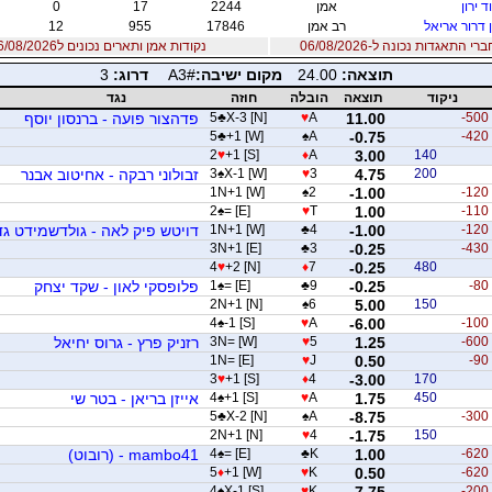
ד ירון
אמן
2244
17
0
 דרור אריאל
רב אמן
17846
955
12
 התאגדות נכונה ל-06/08/2026
נקודות אמן ותארים נכונים ל06/08/2026
תוצאה:
24.00
מקום ישיבה:
A3#
דרוג:
3
ניקוד
תוצאה
הובלה
חוזה
נגד
-500
11.00
A
♥
X-3 [N]
♣
5
פדהצור פועה - ברנסון יוסף
5
♣
+1 [W]
♠
A
-0.75
-420
2
♥
+1 [S]
♦
A
3.00
140
200
4.75
3
♥
X-1 [W]
♠
3
זבולוני רבקה - אחיטוב אבנר
1N+1 [W]
♠
2
-1.00
-120
2
♠
= [E]
♥
T
1.00
-110
-120
-1.00
4
♣
1N+1 [W]
דויטש פיק לאה - גולדשמידט גד
3N+1 [E]
♣
3
-0.25
-430
4
♥
+2 [N]
♦
7
-0.25
480
-80
-0.25
9
♣
= [E]
♠
1
פלופסקי לאון - שקד יצחק
2N+1 [N]
♠
6
5.00
150
4
♠
-1 [S]
♥
A
-6.00
-100
-600
1.25
5
♥
3N= [W]
רזניק פרץ - גרוס יחיאל
1N= [E]
♥
J
0.50
-90
3
♥
+1 [S]
♦
4
-3.00
170
450
1.75
A
♥
+1 [S]
♠
4
אייזן בריאן - בטר שי
5
♣
X-2 [N]
♠
A
-8.75
-300
2N+1 [N]
♥
4
-1.75
150
-620
1.00
K
♣
= [E]
♠
4
mambo41 - (רובוט)
5
♦
+1 [W]
♥
K
0.50
-620
4
♠
X-1 [S]
♥
K
-7.75
-200