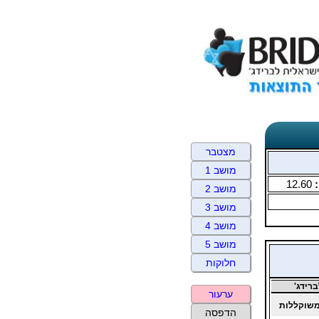
מצטבר
מושב 1
:
12.60
מושב 2
מושב 3
מושב 4
מושב 5
חלוקות
רידג'
ערעור
שוקללות
הדפסה