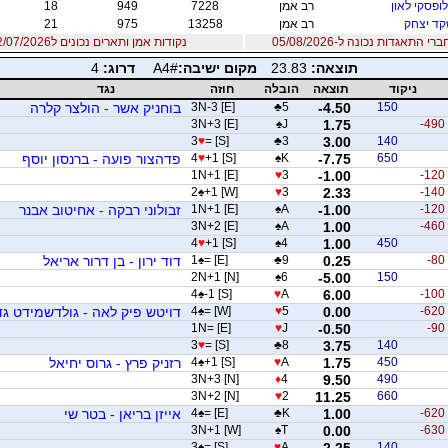
ופסקי לאון
רב אמן
7228
949
18
ד יצחק
רב אמן
13258
975
21
 התאגדות נכונה ל-05/08/2026
נקודות אמן ותארים נכונים ל12/07/2026
תוצאה:
23.83
מקום ישיבה:
A4#
דרוג:
4
ניקוד
תוצאה
הובלה
חוזה
נגד
150
-4.50
5
♣
3N-3 [E]
בוחניק אשר - הולצר קלרה
3N+3 [E]
♠
J
1.75
-490
3
♥
= [S]
♣
3
3.00
140
650
-7.75
K
♠
+1 [S]
♥
4
פדהצור פועה - ברנסון יוסף
1N+1 [E]
♥
3
-1.00
-120
2
♠
+1 [W]
♥
3
2.33
-140
-120
-1.00
A
♠
1N+1 [E]
זבולוני רבקה - אחיטוב אבנר
3N+2 [E]
♠
A
1.00
-460
4
♥
+1 [S]
♠
4
1.00
450
-80
0.25
9
♣
= [E]
♠
1
דוד ירון - בן דרור אריאל
2N+1 [N]
♠
6
-5.00
150
4
♠
-1 [S]
♥
A
6.00
-100
-620
0.00
5
♥
= [W]
♠
4
דויטש פיק לאה - גולדשמידט גד
1N= [E]
♥
J
-0.50
-90
3
♥
= [S]
♣
8
3.75
140
450
1.75
A
♥
+1 [S]
♠
4
רזניק פרץ - גרוס יחיאל
3N+3 [N]
♦
4
9.50
490
3N+2 [N]
♥
2
11.25
660
-620
1.00
K
♣
= [E]
♠
4
אייזן בריאן - בטר שי
3N+1 [W]
♠
T
0.00
-630
3
♠
= [S]
♥
A
2.25
140