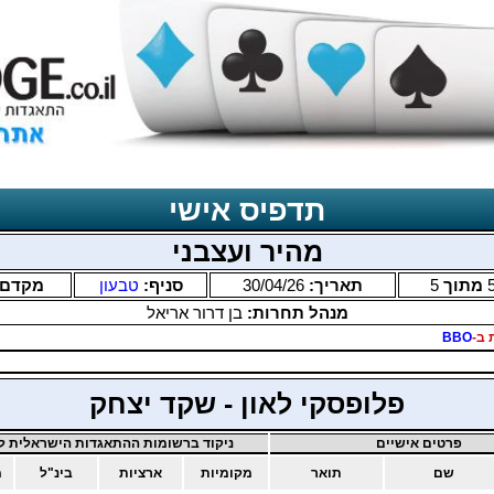
תדפיס אישי
מהיר ועצבני
מתוך
5
תאריך:
30/04/26
סניף:
טבעון
מקדם
מנהל תחרות:
בן דרור אריאל
 ב-
BBO
פלופסקי לאון - שקד יצחק
פרטים אישיים
ניקוד ברשומות ההתאגדות הישראלית לב
שם
תואר
מקומיות
ארציות
בינ"ל
מ