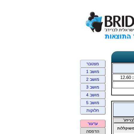
מצטבר
מושב 1
:
12.60
מושב 2
מושב 3
מושב 4
מושב 5
חלוקות
רידג'
ערעור
שוקללות
הדפסה