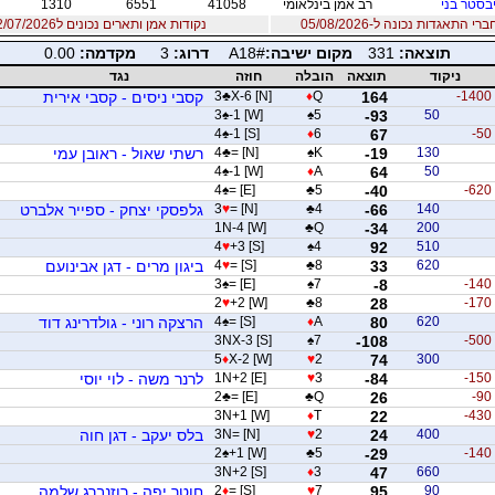
בסטר בני
רב אמן בינלאומי
41058
6551
1310
 התאגדות נכונה ל-05/08/2026
נקודות אמן ותארים נכונים ל12/07/2026
תוצאה:
331
מקום ישיבה:
A18#
דרוג:
3
מקדמה:
0.00
ניקוד
תוצאה
הובלה
חוזה
נגד
-1400
164
Q
♦
X-6 [N]
♣
3
קסבי ניסים - קסבי אירית
3
♠
-1 [W]
♠
5
-93
50
4
♠
-1 [S]
♦
6
67
-50
130
-19
K
♠
= [N]
♣
4
רשתי שאול - ראובן עמי
4
♠
-1 [W]
♦
A
64
50
4
♠
= [E]
♣
5
-40
-620
140
-66
4
♣
= [N]
♥
3
גלפסקי יצחק - ספייר אלברט
1N-4 [W]
♣
Q
-34
200
4
♥
+3 [S]
♠
4
92
510
620
33
8
♣
= [S]
♥
4
ביגון מרים - דגן אבינועם
3
♠
= [E]
♠
7
-8
-140
2
♥
+2 [W]
♣
8
28
-170
620
80
A
♦
= [S]
♠
4
הרצקה רוני - גולדרינג דוד
3NX-3 [S]
♠
7
-108
-500
5
♦
X-2 [W]
♥
2
74
300
-150
-84
3
♥
1N+2 [E]
לרנר משה - לוי יוסי
2
♣
= [E]
♣
Q
26
-90
3N+1 [W]
♦
T
22
-430
400
24
2
♥
3N= [N]
בלס יעקב - דגן חוה
2
♠
+1 [W]
♣
5
-29
-140
3N+2 [S]
♦
3
47
660
90
95
7
♥
= [S]
♦
2
חוטר יפה - רוזנברג שלמה