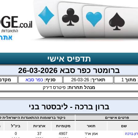
תדפיס אישי
ברומטר כפר סבא 26-03-2026
מתוך
1
תאריך:
26-03-26
סניף:
כפר סבא
מקדם
מנהל תחרות:
פיטרס דירק
ברון ברכה - ליבסטר בני
פרטים אישיים
ניקוד ברשומות ההתאגדות הישראלית לב
שם
תואר
מקומיות
ארציות
בינ"ל
מ
ון ברכה
אמן ארד
4907
37
0