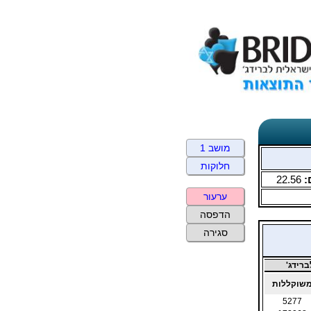
מושב 1
חלוקות
:
22.56
ערעור
הדפסה
סגירה
רידג'
שוקללות
5277