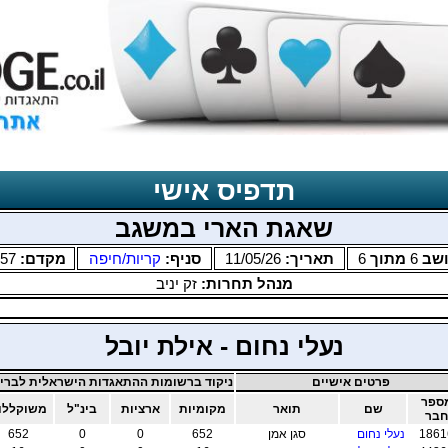
תדפיס אישי
שאגת הארי במשגב
שב
6
מתוך
6
תאריך:
11/05/26
סניף:
קריות/חיפה
מקדם:
.57
מנהל תחרות:
זק יניב
נעלי נחום - אילת יובל
פרטים אישיים
ניקוד ברשומות ההתאגדות הישראלית לבריד
ספר
שם
תואר
מקומיות
ארציות
בינ"ל
משוקללו
חבר
1861
נעלי נחום
סגן אמן
652
0
0
652