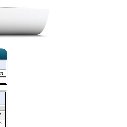
מו
מ
6