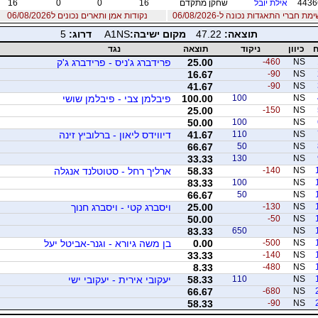
4436
אילת יובל
שחקן מתקדם
16
0
0
16
מת חברי התאגדות נכונה ל-06/08/2026
נקודות אמן ותארים נכונים ל06/08/2026
תוצאה:
47.22
מקום ישיבה:
A1NS
דרוג:
5
ח
כיוון
ניקוד
תוצאה
נגד
NS
-460
25.00
פרידברג ג'ניס - פרידברג ג'ק
16.67
-90
NS
41.67
-90
NS
NS
100
100.00
פיבלמן צבי - פיבלמן שושי
25.00
-150
NS
50.00
100
NS
NS
110
41.67
דיווידס ליאון - ברלוביץ זינה
66.67
50
NS
33.33
130
NS
NS
-140
58.33
ארליך רחל - סטוטלנד אנגלה
83.33
100
NS
66.67
50
NS
NS
-130
25.00
ויסברג קטי - ויסברג חנוך
50.00
-50
NS
83.33
650
NS
NS
-500
0.00
בן משה גיורא - וגנר-אביטל יעל
33.33
-140
NS
8.33
-480
NS
NS
110
58.33
יעקובי אירית - יעקובי ישי
66.67
-680
NS
58.33
-90
NS