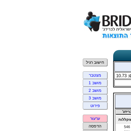
חישוב רגיל
מצטבר
:
10.73
מושב 1
מושב 2
מושב 3
פירוט
ידג'
ערעור
קללות
הדפסה
546