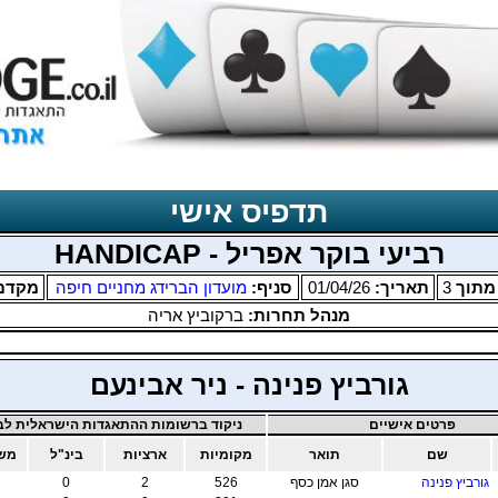
תדפיס אישי
רביעי בוקר אפריל - HANDICAP
תוך
3
תאריך:
01/04/26
סניף:
מועדון הברידג מחניים חיפה
מקדם
מנהל תחרות:
ברקוביץ אריה
גורביץ פנינה - ניר אבינעם
פרטים אישיים
ניקוד ברשומות ההתאגדות הישראלית לבר
שם
תואר
מקומיות
ארציות
בינ"ל
משו
גורביץ פנינה
סגן אמן כסף
526
2
0