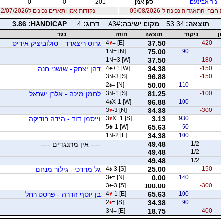
ניר אבינעם
סגן אמן
201
0
0
רי התאגדות נכונה ל-05/08/2026
נקודות אמן ותארים נכונים ל12/07/2026
תוצאה:
53.34
מקום ישיבה:
A3#
דרוג:
4
PACIDNAH:
3.86
ן
ניקוד
תוצאה
חוזה
נגד
-420
37.50
= [E]
♥
4
גרוס ריצארד - סולוביציק איריס
1N= [N]
75.00
90
1N+3 [W]
37.50
-180
-150
34.38
+1 [W]
♣
4
דהן יצחק - שושני חנה
3N-3 [S]
96.88
-150
2
♠
= [N]
50.00
110
-100
81.25
3N-1 [S]
לחמן מיכה - אלרן ישראל
4
♠
X-1 [W]
96.88
100
3
♥
-3 [N]
34.38
-300
930
3.13
X+1 [S]
♥
3
וייסמן דוד - הידה רודיקה
5
♣
-1 [W]
65.63
50
1N-2 [E]
34.38
100
1/2
49.48
---- אין מתנגדים ----
49.48
1/2
49.48
1/2
-150
25.00
-3 [S]
♠
4
גל מרדכי - גילור מנחם
3
♠
= [N]
0.00
140
3
♠
-3 [S]
100.00
-300
100
65.63
-1 [E]
♥
4
בן יוסף הדרה - פרסט רחל
2
♦
= [S]
34.38
90
3N= [E]
18.75
-400