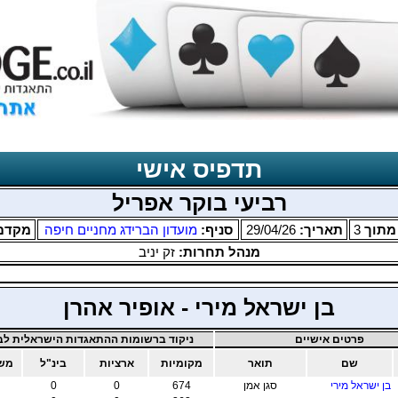
תדפיס אישי
רביעי בוקר אפריל
תוך
3
תאריך:
29/04/26
סניף:
מועדון הברידג מחניים חיפה
מקדם
מנהל תחרות:
זק יניב
בן ישראל מירי - אופיר אהרן
פרטים אישיים
ניקוד ברשומות ההתאגדות הישראלית לבר
שם
תואר
מקומיות
ארציות
בינ"ל
משו
בן ישראל מירי
סגן אמן
674
0
0