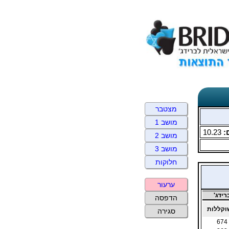
מצטבר
מושב 1
:
10.23
מושב 2
מושב 3
חלוקות
ערעור
ידג'
הדפסה
קללות
סגירה
674