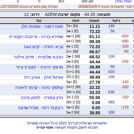
אופיר אהרן
סגן אמן
363
0
0
רי התאגדות נכונה ל-05/08/2026
נקודות אמן ותארים נכונים ל12/07/2026
תוצאה:
44.20
מקום ישיבה:
A2EW
דרוג:
12
ן
ניקוד
תוצאה
חוזה
נגד
140
11.11
= [N]
♥
3
מעוז דפנה - אוסימו הלן
2
♠
-1 [E]
72.22
50
-650
61.11
+1 [W]
♠
4
שפירא בניהו - גרינברג ויקטוריה
4
♥
+2 [W]
99.38
-680
-100
72.22
-1 [S]
♠
4
נביא יהודה - יקים נוגה
2
♦
= [W]
66.67
-90
100
68.52
-1 [W]
♣
2
כוכבא שלומית - פרנק אילנה
2
♠
-4 [N]
44.44
-200
50
38.89
2N-1 [E]
מרצקי דרורה - ינקוביץ ציפי
5
♦
+1 [N]
44.44
620
100
38.89
2N-2 [E]
אורטל אילן - אורון רות
3
♠
= [E]
27.78
-140
-200
22.22
+2 [W]
♥
3
קולסקי מינה - קרמר ליאורה
3N+1 [N]
33.33
630
-100
55.56
-1 [S]
♥
3
הרץ צפורה - לחמן מיכה
3N+2 [S]
0.00
460
-170
0.00
+1 [E]
♠
3
ריבקינד רות - מנדל שרונה
3
♠
-2 [W]
38.89
100
התאגדות ישראלית לברידג' 2022 © כל הזכויות שמורות
תוכנות חישוב ותצוגת תוצאות:
אסף עמית