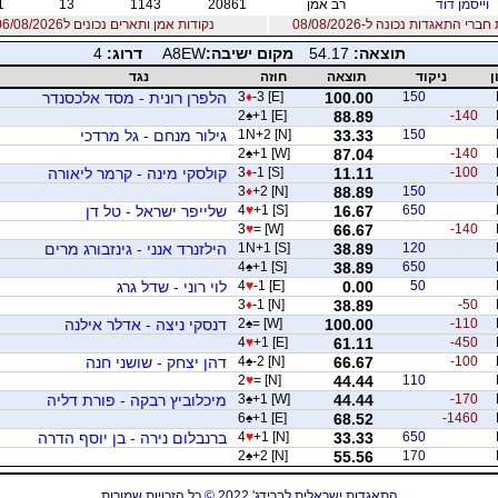
וייסמן דוד
רב אמן
20861
1143
13
1
רי התאגדות נכונה ל-08/08/2026
נקודות אמן ותארים נכונים ל06/08/2026
תוצאה:
54.17
מקום ישיבה:
A8EW
דרוג:
4
ן
ניקוד
תוצאה
חוזה
נגד
150
100.00
-3 [E]
♦
3
הלפרן רונית - מסד אלכסנדר
2
♠
+1 [E]
88.89
-140
150
33.33
1N+2 [N]
גילור מנחם - גל מרדכי
2
♠
+1 [W]
87.04
-140
-100
11.11
-1 [S]
♦
3
קולסקי מינה - קרמר ליאורה
3
♦
+2 [N]
88.89
150
650
16.67
+1 [S]
♥
4
שלייפר ישראל - טל דן
3
♥
= [W]
66.67
-140
120
38.89
1N+1 [S]
הילזנרד אנני - גינזבורג מרים
4
♠
+1 [S]
38.89
650
50
0.00
-1 [E]
♥
4
לוי רוני - שדל גרג
3
♦
-1 [N]
38.89
-50
-110
100.00
= [W]
♠
2
דנסקי ניצה - אדלר אילנה
4
♥
+1 [E]
61.11
-450
-100
66.67
-2 [N]
♠
4
דהן יצחק - שושני חנה
2
♥
= [N]
44.44
110
-170
44.44
+1 [W]
♠
3
מיכלוביץ רבקה - פורת דליה
6
♠
+1 [E]
68.52
-1460
650
33.33
+1 [N]
♥
4
ברנבלום נירה - בן יוסף הדרה
2
♠
+2 [N]
55.56
170
התאגדות ישראלית לברידג' 2022 © כל הזכויות שמורות