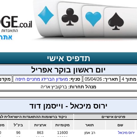
תדפיס אישי
יום ראשון בוקר אפריל
תוך
4
תאריך:
05/04/26
סניף:
מועדון הברידג מחניים חיפה
מקדם
מנהל תחרות:
ברקוביץ אריה
ירוס מיכאל - וייסמן דוד
פרטים אישיים
ניקוד ברשומות ההתאגדות הישראלית לבר
שם
תואר
מקומיות
ארציות
בינ"ל
משו
ירוס מיכאל
רב אמן
11600
863
96
0