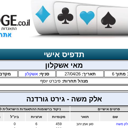
תדפיס אישי
מאי אשקלון
מתוך
6
תאריך:
27/04/26
סניף:
אשקלון
מקדם
מנהל תחרות:
פיברט יוסף
אלק משה - גירט גורדנה
פרטים אישיים
ניקוד ברשומות ההתאגדות הישראלית לב
שם
תואר
מקומיות
ארציות
בינ"ל
מ
לק משה
סגן אמן זהב
459
6
0