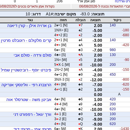
רט גורדנה
סגן אמן ארד
206
1
0
 התאגדות נכונה ל-06/08/2026
נקודות אמן ותארים נכונים ל06/08/2026
תוצאה:
-83.0
מקום ישיבה:
A1#
דרוג:
10
ניקוד
תוצאה
הובלה
חוזה
נגד
140
2.00
7
♥
+1 [N]
♠
2
בן ארויה אילן - קורן דיאנה
1NX= [E]
♠
2
-5.00
-180
4
♥
+2 [E]
♦
2
-2.00
-680
140
-3.00
4
♠
+1 [N]
♥
2
קרים מלקולם - רוטבלט מרטין
4
♥
= [W]
♠
A
5.00
-420
6
♠
= [S]
♣
3
-7.00
980
130
2.00
A
♥
= [S]
♣
4
סולם ורדה - סולם אבי
1N= [W]
♦
5
2.00
-90
5
♥
X-1 [W]
♦
8
-10.00
200
-150
-4.00
A
♦
1N+2 [W]
פיברט יוסף - רובינשטיין שמיל
4
♠
+1 [N]
♣
9
-2.00
450
3NX-3 [S]
♦
2
-12.00
-800
-620
-7.00
4
♣
= [W]
♥
4
הרצברג רפי - וולינסקי אנריקה
4
♦
+1 [E]
♣
2
1.00
-150
0.00
A
420
1.00
6
♣
= [N]
♠
4
אביטן משה - שטרסלר אוה
4
♥
-4 [W]
♠
9
-4.00
200
4
♠
= [N]
♣
2
-10.00
620
100
1.00
9
♣
-1 [E]
♦
4
וורך יגאל - רפפורט דני
3
♦
-2 [E]
♣
Q
-9.00
200
4
♥
= [N]
♦
Q
-9.00
620
-1430
2.00
K
♥
= [W]
♠
6
סרוסי אמי - סרוסי דוד