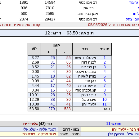
גריגורי
רב אמן כסף
14594
1891
1
רב אמן
7810
936
יהו
אמן בכיר זהב
2595
500
ם יצחק
רב אמן כסף
29427
2874
7
אגדות נכונה ל-05/08/2026
נקודות אמן ותארים נכונים ל12/07/2026
תוצאה:
63.50
דרוג:
12
IMP
מושב
נגד
VP
+
-
1
אקסלרוד אשר
55
25
27
3.
2
לבנה דורון
65
31
69
2.
3
בן צבי איל
26
21
52
8.
4
טובביס אלכס
80
4
00
0.
5
בורק לואיזה
62
18
45
1.
6
כהן עדי
44
41
09
9.
7
גרייצר נורית
40
17
44
4.
8
קניגסברג מודי
65
15
84
0.
9
גנץ בנימין
25
28
91
10.
10
פיברט גל
30
38
29
12.
11
גלעדי ירון
41
41
00
10.
סהכ
533
279
63.50
מפגש 11
נגד (42)
גלעדי ירון
י חנה - גלעדי ירון
צפון - דרום
רטנר אליהו - שלג אלי
מן אייל - שצוקין גולן
מזרח - מערב
זינגר מריקה - פורת רמי