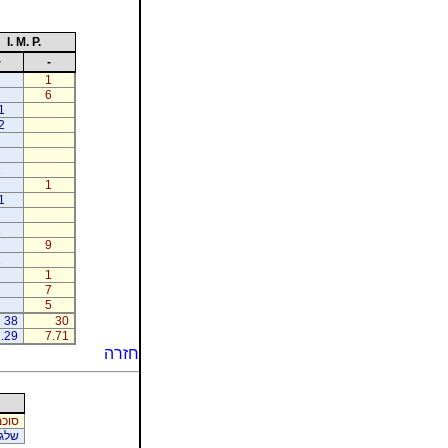
I. M. P.
+
-
1
6
1
2
1
1
1
1
9
2
1
7
5
38
30
.29
7.71
חזרה
סוכמ
שלג 