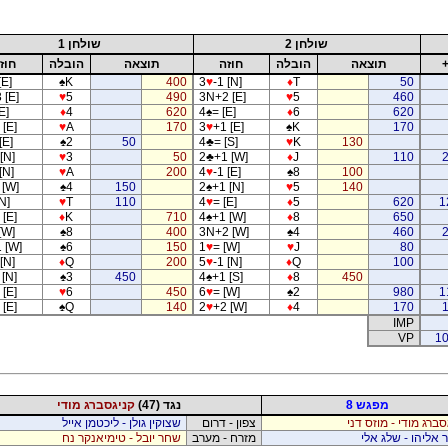
שולחן 2
שולחן 1
תוצאה
הובלה
חוזה
תוצאה
הובלה
חוז
[E]
♠
K
400
3
♥
-1 [N]
♦
T
50
 [E]
♥
5
490
3N+2 [E]
♥
5
460
E]
♦
4
620
4
♠
= [E]
♦
6
620
 [E]
♥
A
170
3
♥
+1 [E]
♠
K
170
[E]
♠
2
50
4
♣
= [S]
♥
K
130
[N]
♥
3
50
2
♣
+1 [W]
♦
J
110
[N]
♥
A
200
4
♥
-1 [E]
♠
8
100
 [W]
♠
4
150
2
♠
+1 [N]
♥
5
140
N]
♥
T
110
4
♥
= [E]
♦
5
620
1
 [E]
♦
K
710
4
♠
+1 [W]
♦
8
650
[W]
♠
8
400
3N+2 [W]
♠
4
460
 [W]
♠
6
150
1
♥
= [W]
♥
J
80
[N]
♦
Q
200
5
♥
-1 [N]
♦
Q
100
 [N]
♠
3
450
4
♠
+1 [S]
♦
8
450
 [E]
♥
6
450
6
♥
= [W]
♠
2
980
1
 [E]
♠
Q
140
2
♥
+2 [W]
♦
4
170
IMP
VP
10
מפגש 8
נגד (47)
קניגסברג מודי
סברג מודי - מוזס דני
צפון - דרום
שצוקין גולן - ליכטמן אייל
 אליהו - שלג אלי
מזרח - מערב
שחר יובל - טימיאנקר נח