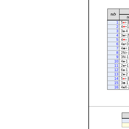
לוח
ה
1
5
♦
= [
2
4
♥
+1
3
3
♠
-4 
4
3
♠
= 
5
4
♥
= 
6
4
♠
+3 
7
4
♣
= 
8
2N= 
9
3N-1 
10
4
♠
-1 
11
2
♠
+1
12
6
♠
-1 
13
2
♠
-2 
14
5
♦
= [
15
3
♣
-1
16
4
♠
X-