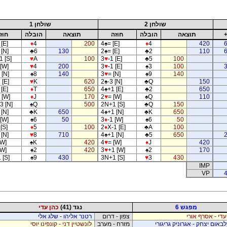
שולחן 2
שולחן 1
תוצאה
הובלה
חוזה
תוצאה
הובלה
חוז
[E]
♦
4
200
4
♠
= [E]
♦
4
420
 [N]
♣
6
130
2
♠
= [E]
♣
2
110
1 [S]
♥
A
100
3
♥
-1 [E]
♣
5
100
 [W]
♥
4
200
3
♥
-1 [E]
♠
3
100
 [N]
♠
8
140
3
♥
= [N]
♠
9
140
 [E]
♥
K
620
2
♠
-3 [N]
♣
Q
150
[E]
♦
T
650
4
♠
+1 [E]
♣
2
650
 [W]
♦
J
170
2
♥
= [W]
♠
Q
110
3 [N]
♠
Q
500
2N+1 [S]
♣
Q
150
 [N]
♣
K
650
4
♠
+1 [N]
♣
K
650
 [W]
♠
6
50
3
♦
-1 [W]
♠
6
50
 [S]
♦
5
100
2
♦
X-1 [E]
♣
A
100
 [N]
♥
8
710
4
♠
+1 [N]
♣
5
650
[W]
♠
K
420
4
♥
= [W]
♦
J
420
[W]
♠
2
420
3
♥
+1 [W]
♠
2
170
 [S]
♠
9
430
3N+1 [S]
♥
3
430
IMP
VP
4
מפגש 6
נגד (41)
כהן עדי
עדי - אסרף אורי
צפון - דרום
רטנר אליהו - שלג אלי
באום יצחק - אגרוניק גריגורי
מזרח - מערב
לונשטיין דני - קונפינו יוסי