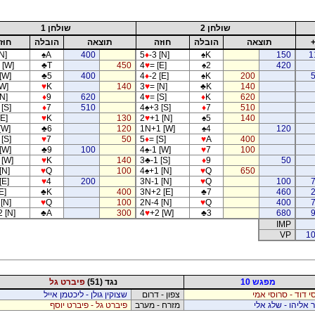
שולחן 2
שולחן 1
תוצאה
הובלה
חוזה
תוצאה
הובלה
חוז
N]
♠
A
400
5
♦
-3 [N]
♠
K
150
1
 [W]
♣
T
450
4
♥
= [E]
♠
2
420
[W]
♣
5
400
4
♦
-2 [E]
♠
K
200
[W]
♥
K
140
3
♥
= [N]
♣
K
140
[N]
♦
9
620
4
♥
= [S]
♦
K
620
[S]
♦
7
510
4
♠
+3 [S]
♦
7
510
[E]
♥
K
130
2
♥
+1 [N]
♠
5
140
[W]
♣
6
120
1N+1 [W]
♠
4
120
[S]
♥
7
50
5
♦
= [S]
♥
A
400
[W]
♣
9
100
4
♠
-1 [W]
♥
7
100
 [W]
♥
K
140
3
♣
-1 [S]
♦
9
50
[N]
♥
Q
100
4
♠
+1 [N]
♥
Q
650
[E]
♥
4
200
3N-1 [N]
♥
Q
100
E]
♣
K
400
3N+2 [E]
♣
7
460
 [N]
♥
Q
100
2N-4 [N]
♥
Q
400
2 [N]
♣
A
300
4
♥
+2 [W]
♣
3
680
IMP
VP
10
מפגש 10
נגד (51)
פיברט גל
י דוד - סרוסי אמי
צפון - דרום
שצוקין גולן - ליכטמן אייל
 אליהו - שלג אלי
מזרח - מערב
פיברט גל - פיברט יוסף