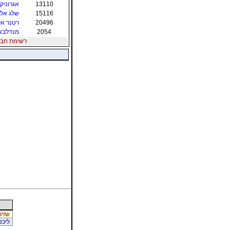
13110
אגרוניק 
15116
שלג אלי
20496
רטנר אל
2054
מנדלבאו
רשימת חברי הת
שזיפ
ליכט