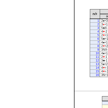
לוח
ה
1
2
♠
+3 
2
3
♦
+1
3
5
♣
X-
4
4
♥
-2
5
2
♥
+1
6
5
♣
+1
7
4
♠
+1 
8
2
♥
+2
9
3NX-
10
4
♠
+1
11
2
♥
-1
12
3
♣
-1
13
5
♠
+2
14
4
♥
= 
15
4
♥
= 
16
3N+1