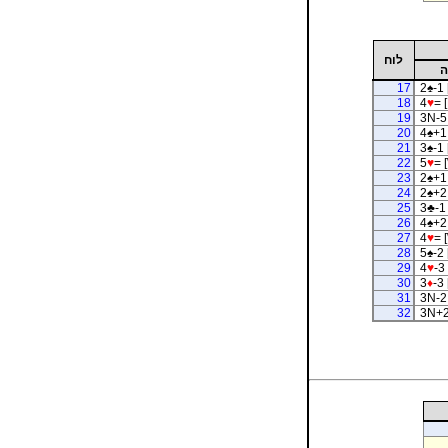
לוח
ה
17
2
♠
-1 
18
4
♥
= [
19
3N-5 
20
4
♠
+1
21
3
♠
-1 
22
5
♥
= 
23
2
♠
+1 
24
2
♠
+2 
25
3
♣
-1
26
4
♠
+2
27
4
♥
= 
28
5
♠
-2 
29
4
♥
-3
30
3
♦
-3 
31
3N-2
32
3N+2