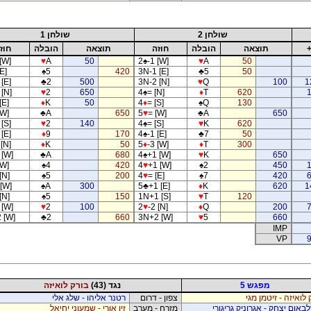
שולחן 2
שולחן 1
תוצאה
הובלה
חוזה
תוצאה
הובלה
חוז
[W]
♥
A
50
2
♠
-1 [W]
♥
A
50
E]
♠
5
420
3N-1 [E]
♣
5
50
[E]
♣
2
500
3N-2 [N]
♥
Q
100
1
 [N]
♥
2
650
4
♠
= [N]
♦
T
620
[E]
♦
K
50
4
♦
= [S]
♠
Q
130
[W]
♣
A
650
5
♥
= [W]
♣
A
650
[S]
♥
2
140
4
♠
= [S]
♥
K
620
[E]
♦
9
170
4
♠
-1 [E]
♣
7
50
 [N]
♦
K
50
5
♦
-3 [W]
♦
T
300
 [W]
♣
A
680
4
♠
+1 [W]
♥
K
650
[W]
♠
4
420
4
♥
+1 [W]
♠
2
450
[N]
♠
5
200
4
♥
= [E]
♠
7
420
 [W]
♠
A
300
5
♣
+1 [E]
♦
K
620
1
[N]
♠
5
150
1N+1 [S]
♥
T
120
 [W]
♥
2
100
2
♥
-2 [N]
♦
Q
200
 [W]
♣
2
660
3N+2 [W]
♥
5
660
IMP
VP
9
מפגש 5
נגד (43)
בורק לואיזה
 לואיזה - זיטמן מגי
צפון - דרום
רטנר אליהו - שלג אלי
באום יצחק - אגרוניק גריגורי
מזרח - מערב
זיו אורי - שמעוני יחיאל