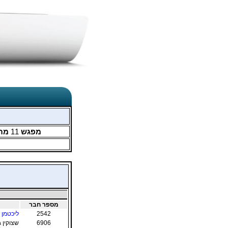
מפגש
11
מת
מספר חבר
2542
ליכטמן א
6906
שצוקין ג