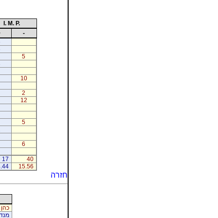
I. M. P.
+
-
6
6
5
3
10
2
12
5
2
6
17
40
.44
15.56
חזרה
כהן 
מנדל