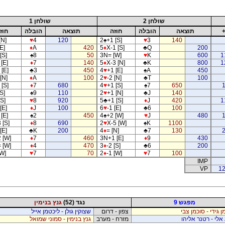
שולחן 2
שולחן 1
תוצאה
הובלה
חוזה
תוצאה
הובלה
חוז
[N]
♥
4
120
2
♠
+1 [S]
♥
3
140
E]
♦
A
420
5
♦
X-1 [S]
♣
Q
200
[S]
♠
8
50
3N= [W]
♥
K
600
1
[E]
♦
7
140
5
♦
X-3 [N]
♣
K
800
1
 [E]
♣
3
450
4
♥
+1 [E]
♠
A
450
[N]
♦
A
100
2
♥
-2 [N]
♣
T
100
 [S]
♦
7
680
4
♥
+1 [S]
♠
7
650
S]
♠
9
110
2
♥
+1 [N]
♣
J
140
[S]
♥
8
920
5
♣
+1 [S]
♦
J
420
1
[E]
♦
J
100
6
♥
-1 [E]
♣
6
100
[E]
♠
2
450
4
♠
+2 [W]
♥
J
480
 [S]
♦
8
690
2
♥
X-5 [W]
♠
K
1100
[E]
♣
K
200
4
♦
= [N]
♣
7
130
 [W]
♦
7
460
3N+1 [E]
♦
9
430
 [W]
♦
4
470
3
♦
-2 [S]
♣
6
200
[W]
♥
7
70
2
♦
-1 [W]
♥
7
100
IMP
VP
12
מפגש 9
נגד (52)
גנץ בנימין
ן גידי - סוכמן צבי
צפון - דרום
שצוקין גולן - ליכטמן אייל
אלי - רטנר אליהו
מזרח - מערב
גנץ בנימין - סמוני שמואל