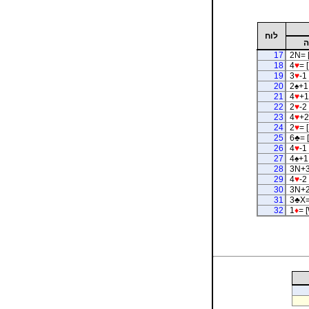
לוח
ה
17
2N= 
18
4
♥
= [
19
3
♥
-1 
20
2
♠
+1 
21
4
♥
+1
22
2
♥
-2 
23
4
♥
+2
24
2
♥
= [
25
6
♣
= 
26
4
♥
-1 
27
4
♠
+1 
28
3N+3
29
4
♥
-2 
30
3N+2
31
3
♣
X=
32
1
♦
= 