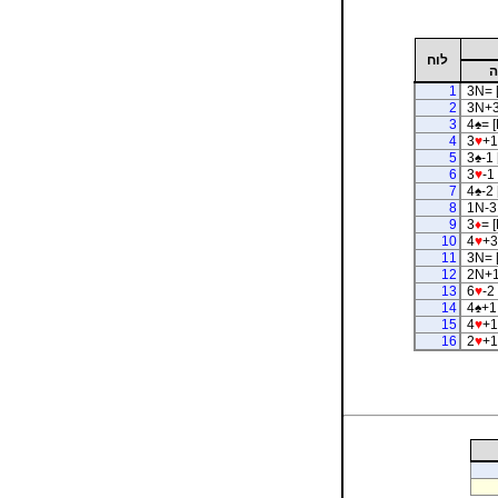
לוח
ה
1
3N= 
2
3N+3
3
4
♠
= [
4
3
♥
+1
5
3
♠
-1 
6
3
♥
-1 
7
4
♠
-2 
8
1N-3
9
3
♦
= [
10
4
♥
+3
11
3N= 
12
2N+1
13
6
♥
-2 
14
4
♠
+1
15
4
♥
+1
16
2
♥
+1