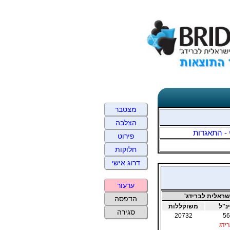
מצטבר
הצלבה
 - התאגדות
פירוט
חלוקות
דרוג אישי
ערעור
ראלית לברידג'
הדפסה
נ"ל
משוקללות
סגירה
20732
56
ידג