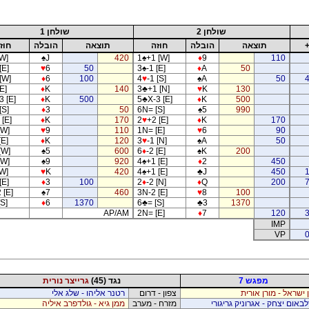
שולחן 2
שולחן 1
תוצאה
הובלה
חוזה
תוצאה
הובלה
חוז
[W]
♠
J
420
1
♠
+1 [W]
♦
9
110
[E]
♥
6
50
3
♠
-1 [E]
♦
A
50
[W]
♦
6
100
4
♥
-1 [S]
♠
A
50
E]
♦
K
140
3
♣
+1 [N]
♥
K
130
3 [E]
♦
K
500
5
♣
X-3 [E]
♦
K
500
[S]
♦
3
50
6N= [S]
♠
5
990
 [E]
♦
K
170
2
♥
+2 [E]
♦
K
170
[W]
♥
9
110
1N= [E]
♥
6
90
[E]
♦
K
120
3
♥
-1 [N]
♠
A
50
[W]
♠
5
600
6
♦
-2 [E]
♠
K
200
[W]
♠
9
920
4
♠
+1 [E]
♦
2
450
[W]
♥
K
420
4
♠
+1 [E]
♣
J
450
[E]
♦
3
100
2
♦
-2 [N]
♦
Q
200
 [E]
♠
7
460
3N-2 [E]
♥
8
100
[S]
♦
6
1370
6
♣
= [S]
♣
3
1370
AP/AM
2N= [E]
♦
7
120
IMP
VP
0
מפגש 7
נגד (45)
גרייצר נורית
ן ישראל - מורן אורית
צפון - דרום
רטנר אליהו - שלג אלי
באום יצחק - אגרוניק גריגורי
מזרח - מערב
ממן גיא - גולדפרב איליה