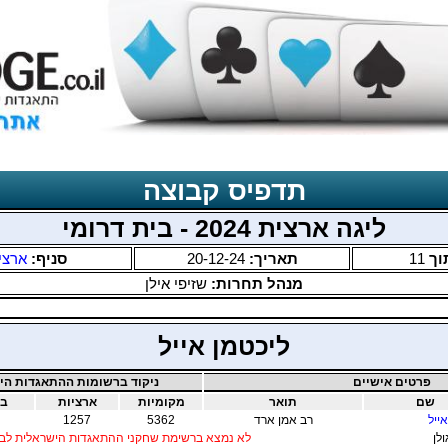
תדפיס קבוצה
ליגה ארצית 2024 - בית דרומי
וך
11
תאריך:
20-12-24
סניף:
ארצי
מנהל תחרות:
שזיפי אילן
ליכטמן אייל
פרטים אישיים
ניקוד ברשומות ההתאגדות היש
שם
תואר
מקומיות
ארציות
בי
ייל
רב אמן ארד
5362
1257
ולן
לא נמצא ברשימת שחקני ההתאגדות הישראלית לבר