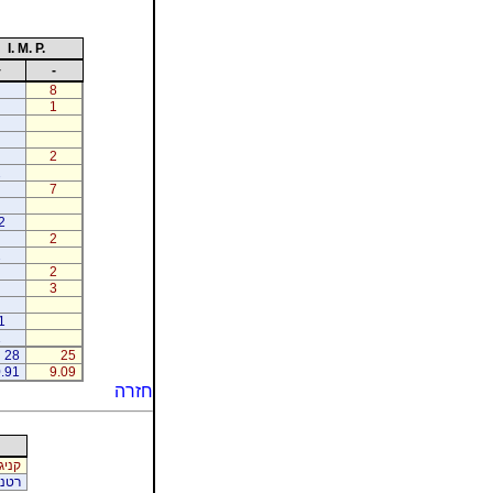
I. M. P.
+
-
8
1
2
2
7
2
2
2
2
3
1
1
28
25
.91
9.09
חזרה
קניג
רטנר