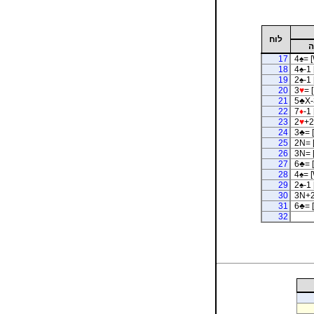
לוח
ה
17
4
♠
= 
18
4
♠
-1 
19
2
♠
-1 
20
3
♥
= [
21
5
♣
X-
22
7
♦
-1 
23
2
♥
+2
24
3
♣
= 
25
2N= 
26
3N= 
27
6
♣
= 
28
4
♠
= 
29
2
♠
-1 
30
3N+2
31
6
♣
= 
32