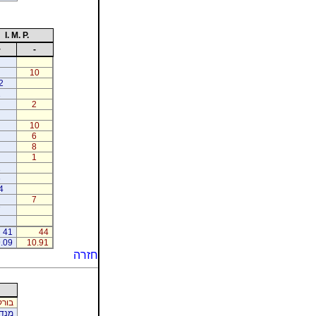
I. M. P.
+
-
10
2
1
2
10
6
8
1
1
6
4
7
7
41
44
.09
10.91
חזרה
בורק
מנדל