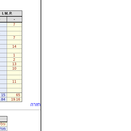
I. M. P.
+
-
7
4
7
14
1
2
13
10
1
7
11
3
15
65
.84
19.16
חזרה
ידלי
מנדל