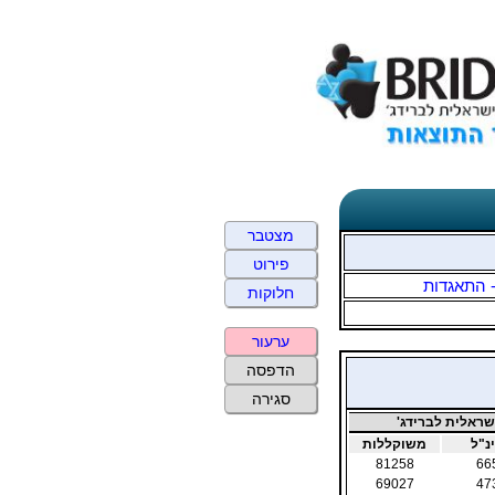
מצטבר
פירוט
- התאגדות
חלוקות
ערעור
הדפסה
סגירה
ראלית לברידג'
נ"ל
משוקללות
81258
66
69027
47