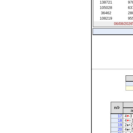
138721
97
105028
63
36462
28
108219
95
לוח
ה
17
4
♥
-3
18
4
♥
= 
19
2
♠
+2
20
4
♠
= 