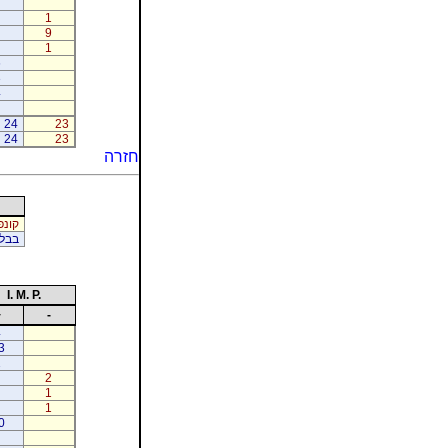
1
9
1
6
3
4
24
23
24
23
חזרה
קונפי
בבלי
I. M. P.
+
-
4
3
1
2
1
1
0