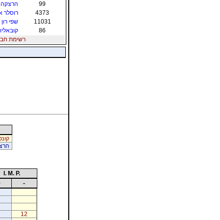
99
הרצקה ר
4373
רוסלר א
11031
שפי רון
86
קובאליו 
רשימת חברי הת
קונפי
הרצק
I. M. P.
+
-
3
1
7
12