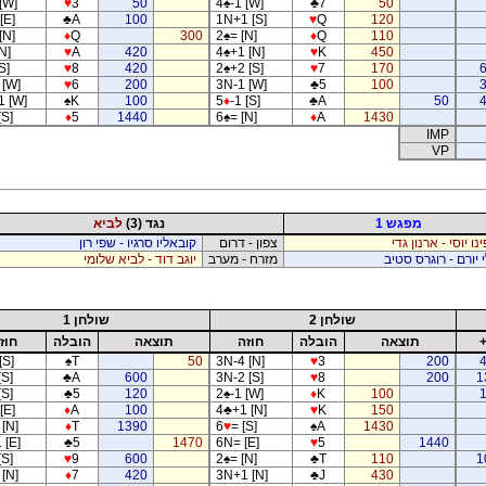
[W]
♥
3
50
4
♠
-1 [W]
♣
7
50
[E]
♣
A
100
1N+1 [S]
♥
Q
120
[N]
♦
Q
300
2
♠
= [N]
♦
Q
110
N]
♥
A
420
4
♠
+1 [N]
♥
K
450
S]
♥
8
420
2
♠
+2 [S]
♥
7
170
 [W]
♥
6
200
3N-1 [W]
♣
5
100
1 [W]
♠
K
100
5
♦
-1 [S]
♣
A
50
[S]
♦
5
1440
6
♠
= [N]
♦
A
1430
IMP
VP
מפגש 1
נגד (3)
לביא
נו יוסי - ארנון גדי
צפון - דרום
קובאליו סרגיו - שפי רון
 יורם - רוגרס סטיב
מזרח - מערב
יוגב דוד - לביא שלומי
שולחן 2
שולחן 1
תוצאה
הובלה
חוזה
תוצאה
הובלה
חוז
[S]
♠
T
50
3N-4 [N]
♥
3
200
[S]
♣
A
600
3N-2 [S]
♥
8
200
1
[S]
♣
5
120
2
♠
-1 [W]
♦
K
100
[E]
♦
A
100
4
♣
+1 [N]
♥
K
150
 [N]
♦
T
1390
6
♥
= [S]
♠
A
1430
 [E]
♣
5
1470
6N= [E]
♥
5
1440
[S]
♥
9
600
2
♠
= [N]
♣
T
110
1
 [N]
♦
7
420
3N+1 [N]
♣
J
430