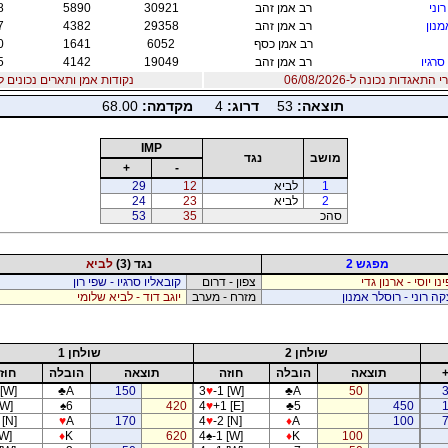
וני
רב אמן זהב
30921
5890
8
מנון
רב אמן זהב
29358
4382
7
רב אמן כסף
6052
1641
0
סרגיו
רב אמן זהב
19049
4142
5
אגדות נכונה ל-06/08/2026
נקודות אמן ותארים נכונים ל06/08/2026
תוצאה:
53
דרוג:
4
מקדמה:
68.00
IMP
מושב
נגד
+
-
1
לביא
12
29
2
לביא
23
24
סהכ
35
53
מפגש 2
נגד (3)
לביא
נו יוסי - ארנון גדי
צפון - דרום
קובאליו סרגיו - שפי רון
ה רוני - רוסלר אמנון
מזרח - מערב
יוגב דוד - לביא שלומי
שולחן 2
שולחן 1
תוצאה
הובלה
חוזה
תוצאה
הובלה
חוז
 [W]
♣
A
150
3
♥
-1 [W]
♣
A
50
[W]
♠
6
420
4
♥
+1 [E]
♣
5
450
 [N]
♥
A
170
4
♥
-2 [N]
♦
A
100
[W]
♦
K
620
4
♠
-1 [W]
♦
K
100