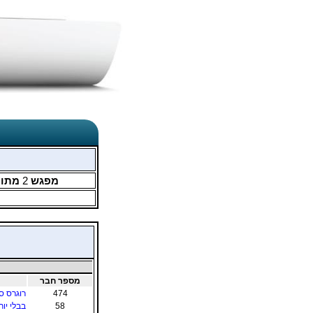
מפגש
2
מתו
מספר חבר
474
רוגרס ס
58
בבלי יור