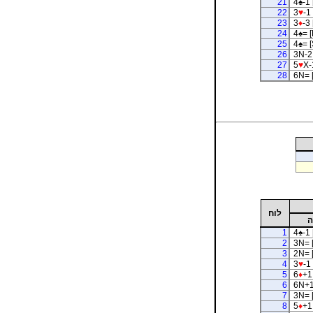
21
4
♠
-1 
22
3
♥
-1 
23
3
♦
-3 
24
4
♠
= [
25
4
♠
= [
26
3N-2
27
5
♥
X-
28
6N= 
לוח
ה
1
4
♠
-1 
2
3N= 
3
2N= 
4
3
♥
-1 
5
6
♦
+1
6
6N+1
7
3N= 
8
5
♦
+1