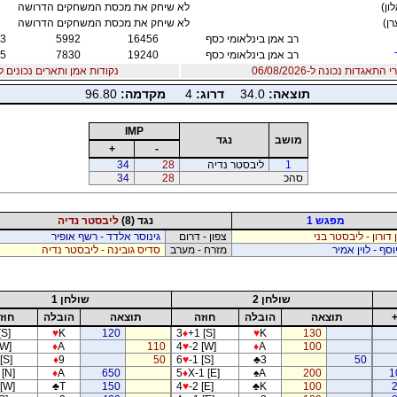
ון)
לא שיחק את מכסת המשחקים הדרושה
ן)
לא שיחק את מכסת המשחקים הדרושה
רב אמן בינלאומי כסף
16456
5992
3
רב אמן בינלאומי כסף
19240
7830
5
אגדות נכונה ל-06/08/2026
נקודות אמן ותארים נכונים ל06/08/2026
תוצאה:
34.0
דרוג:
4
מקדמה:
96.80
IMP
מושב
נגד
+
-
1
ליבסטר נדיה
28
34
סהכ
28
34
מפגש 1
נגד (8)
ליבסטר נדיה
 דורון - ליבסטר בני
צפון - דרום
גינוסר אלדד - רשף אופיר
וסף - לוין אמיר
מזרח - מערב
סדיס גובינה - ליבסטר נדיה
שולחן 2
שולחן 1
תוצאה
הובלה
חוזה
תוצאה
הובלה
חוז
[S]
♥
K
120
3
♦
+1 [S]
♥
K
130
[W]
♦
A
110
4
♥
-2 [W]
♦
A
100
[S]
♦
9
50
6
♥
-1 [S]
♣
3
50
 [N]
♦
A
650
5
♦
X-1 [E]
♠
A
200
1
 [W]
♣
T
150
4
♥
-2 [E]
♣
K
100