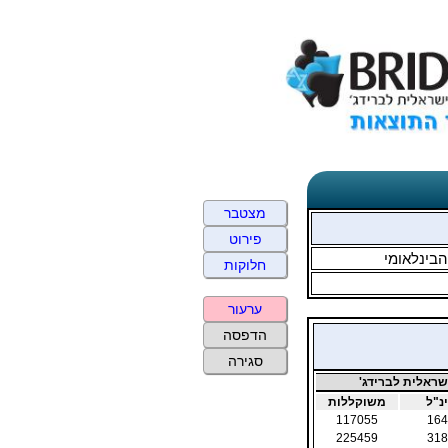
מצטבר
פירוט
בינלאומי
חלוקות
ערעור
הדפסה
סגירה
ראלית לברידג'
נ"ל
משוקללות
117055
164
225459
318