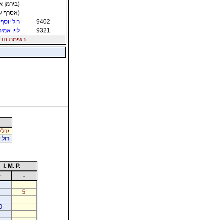
(בירמן אל
(אסרף ער
9402
רול יוסף
9321
לוין אמיר
רשימת חברי הת
ידלין
רול י
I. M. P.
+
-
5
0
2