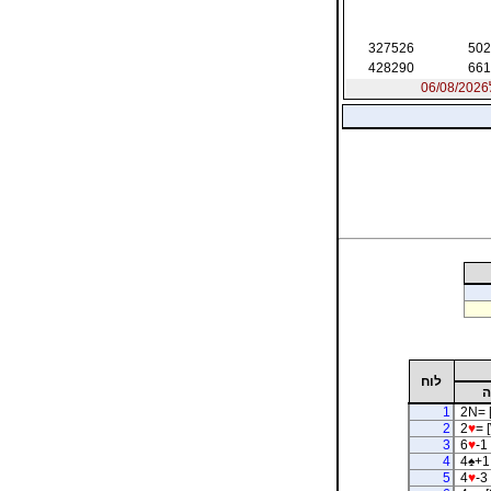
327526
502
428290
661
לוח
ה
1
2N= 
2
2
♥
= 
3
6
♥
-1 
4
4
♠
+1
5
4
♥
-3