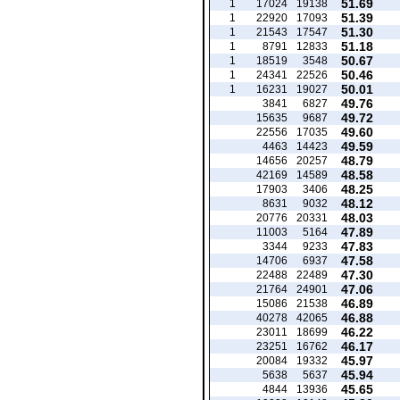
51.69
1
17024
19138
51.39
1
22920
17093
51.30
1
21543
17547
51.18
1
8791
12833
50.67
1
18519
3548
50.46
1
24341
22526
50.01
1
16231
19027
49.76
3841
6827
49.72
15635
9687
49.60
22556
17035
49.59
4463
14423
48.79
14656
20257
48.58
42169
14589
48.25
17903
3406
48.12
8631
9032
48.03
20776
20331
47.89
11003
5164
47.83
3344
9233
47.58
14706
6937
47.30
22488
22489
47.06
21764
24901
46.89
15086
21538
46.88
40278
42065
46.22
23011
18699
46.17
23251
16762
45.97
20084
19332
45.94
5638
5637
45.65
4844
13936