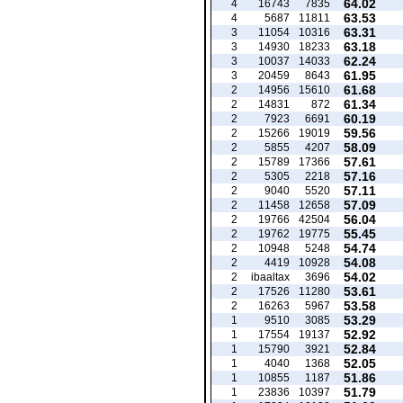
64.02
4
16743
7835
63.53
4
5687
11811
63.31
3
11054
10316
63.18
3
14930
18233
62.24
3
10037
14033
61.95
3
20459
8643
61.68
2
14956
15610
61.34
2
14831
872
60.19
2
7923
6691
59.56
2
15266
19019
58.09
2
5855
4207
57.61
2
15789
17366
57.16
2
5305
2218
57.11
2
9040
5520
57.09
2
11458
12658
56.04
2
19766
42504
55.45
2
19762
19775
54.74
2
10948
5248
54.08
2
4419
10928
54.02
2
ibaaltax
3696
53.61
2
17526
11280
53.58
2
16263
5967
53.29
1
9510
3085
52.92
1
17554
19137
52.84
1
15790
3921
52.05
1
4040
1368
51.86
1
10855
1187
51.79
1
23836
10397