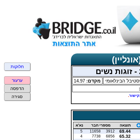
ונליין)
חלוקות
ערעור
טיבל הבינלאומי
מקדם:
14.97
הדפסה
קישור
.
סגירה
תוצאה
מספרי חבר
נא'א
69.44
5
11658
3912
65.32
4
7738
6856