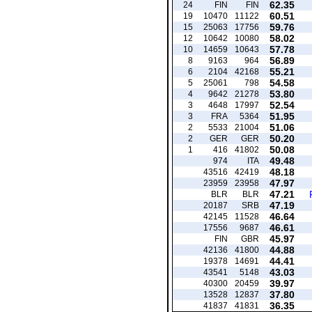
62.35
24
FIN
FIN
60.51
19
10470
11122
59.76
15
25063
17756
58.02
12
10642
10080
57.78
10
14659
10643
56.89
8
9163
964
55.21
6
2104
42168
54.58
5
25061
798
53.80
4
9642
21278
52.54
3
4648
17997
51.95
3
FRA
5364
51.06
2
5533
21004
50.20
2
GER
GER
50.08
1
416
41802
49.48
974
ITA
48.18
43516
42419
47.97
23959
23958
47.21
BLR
BLR
47.19
20187
SRB
46.64
42145
11528
46.61
17556
9687
45.97
FIN
GBR
44.88
42136
41800
44.41
19378
14691
43.03
43541
5148
39.97
40300
20459
37.80
13528
12837
36.35
41837
41831