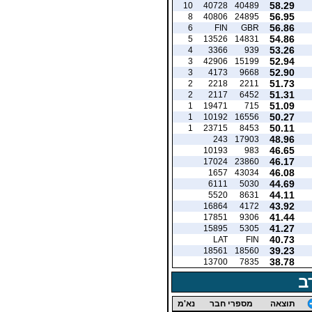
58.29
10
40728
40489
56.95
8
40806
24895
56.86
6
FIN
GBR
54.86
5
13526
14831
53.26
4
3366
939
52.94
3
42906
15199
52.90
3
4173
9668
51.73
2
2218
2211
51.31
2
2117
6452
51.09
1
19471
715
50.27
1
10192
16556
50.11
1
23715
8453
48.96
243
17903
46.65
10193
983
46.17
17024
23860
46.08
1657
43034
44.69
6111
5030
44.11
5520
8631
43.92
16864
4172
41.44
17851
9306
41.27
15895
5305
40.73
LAT
FIN
39.23
18561
18560
38.78
13700
7835
ב
תוצאה
מספרי חבר
נא'מ