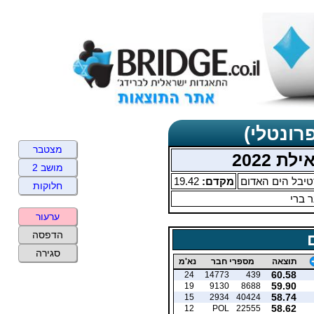
רונטלי)
מצטבר
ת 2022
מושב 2
יבל הים האדום
מקדם:
19.42
חלוקות
 ברי
ערעור
הדפסה
סגירה
תוצאה
מספרי חבר
נא'מ
60.58
24
14773
439
59.90
19
9130
8688
58.74
15
2934
40424
58.62
12
POL
22555