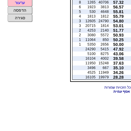
57.32
8
1265
40706
ערעור
56.57
6
1923
3813
הדפסה
55.81
5
530
4648
55.79
4
1813
1812
סגירה
54.80
3
12605
24790
53.01
3
20715
1814
51.77
2
4253
2140
50.93
2
3080
5572
50.25
1
11064
850
50.00
1
5350
2656
47.92
24290
5415
43.06
5100
8275
39.58
16104
4002
37.63
11950
15248
35.10
3496
667
34.26
4525
11949
28.28
16105
19979
אסף עמית