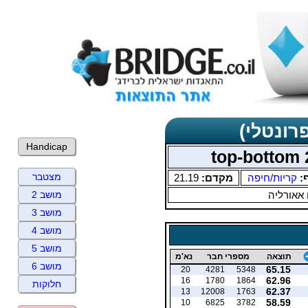
רונטלי)
Handicap
מצטבר
ף:
קריות/חיפה
מקדם:
21.19
 אאורליה
מושב 2
מושב 3
מושב 4
מושב 5
תוצאה
מספרי חבר
נא'מ
מושב 6
65.15
20
4281
5348
62.96
16
1780
1864
חלוקות
62.37
13
12008
1763
58.59
10
6825
3782