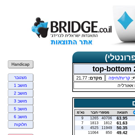
רונטלי)
Handicap
מצטבר
ף:
קריות/חיפה
מקדם:
21.77
 אאורליה
מושב 1
מושב 2
מושב 3
מושב 5
תוצאה
מספרי חבר
נא'מ
מושב 6
63.95
9
1265
40706
61.63
7
1813
1812
חלוקות
50.35
6
4525
11949
49.42
11064
850