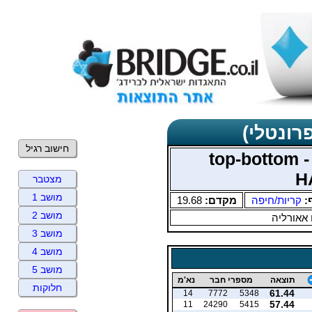
רונטלי)
חישוב רגיל
אליפות הקריות 2024 top-bottom -
H
מצטבר
מושב 1
:
קריות/חיפה
מקדם:
19.68
מושב 2
 אאורליה
מושב 3
מושב 4
מושב 5
תוצאה
מספרי חבר
נא'מ
חלוקות
61.44
14
7772
5348
57.44
11
24290
5415