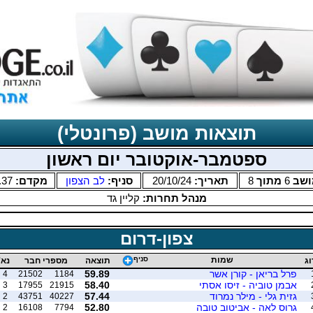
תוצאות מושב (פרונטלי)
ספטמבר-אוקטובר יום ראשון
ושב
6
מתוך
8
תאריך:
20/10/24
סניף:
לב הצפון
מקדם:
.37
מנהל תחרות:
קליין גד
צפון-דרום
שמות
סניף
וג
תוצאה
מספרי חבר
נא'
פרל בריאן - קורן אשר
59.89
4
21502
1184
אבמן טוביה - זיסו אסתי
58.40
3
17955
21915
גזית גלי - מילר נמרוד
57.44
2
43751
40227
גרוס לאה - אביטוב טובה
52.80
2
16108
7794