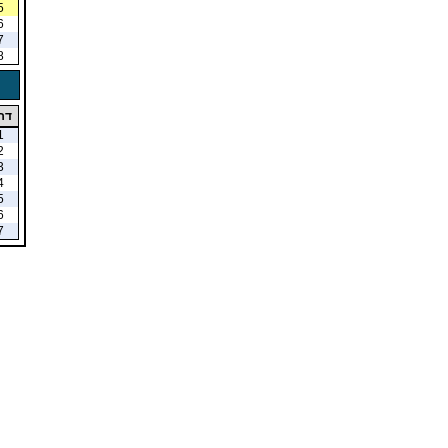
5
6
7
8
דר
1
2
3
4
5
6
7