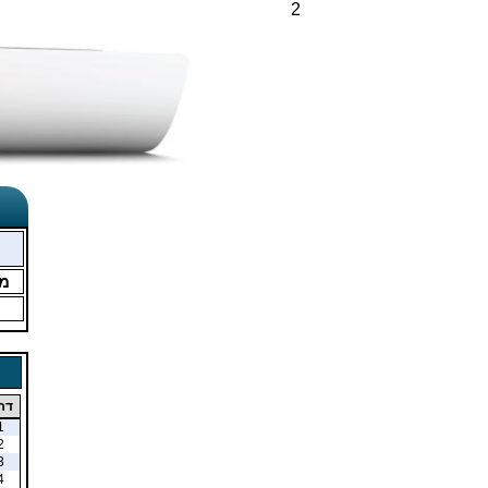
2
מ
דר
1
2
3
4