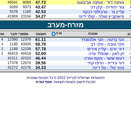
אוחנה דוד - אוחנה אבינועם
47.73
40041
8089
צור יהודית - קינן דני
43.47
9289
9373
קליין גד - טרבולסי רבקה
42.53
5576
1185
פיאנקביץ שולה - קולר ליזה
34.27
41909
23164
מזרח-מערב
שמות
סניף
וג
תוצאה
מספרי חבר
נא'
הנר ברטה - הנר אלכסנדר
61.11
4
12380
12379
הלוי טובה - הלוי דב
58.78
3
1180
43935
דוד יורם - קליין איריס
57.78
2
1186
12238
חן לאון - שנפלד עדה
52.00
2
40419
40418
דעוס שושי - פוקס אורה
46.44
42311
42310
דוד עירית - הרפז קתי
39.56
17376
12678
גוהר טלי - טל דינה
34.33
42272
42276
התאגדות ישראלית לברידג' 2022 © כל הזכויות שמורות
תוכנות חישוב ותצוגת תוצאות:
אסף עמית