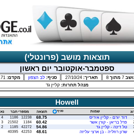
תוצאות מושב (פרונטלי)
ספטמבר-אוקטובר יום ראשון
ושב
7
מתוך
8
תאריך:
27/10/24
סניף:
לב הצפון
מקדם:
.71
מנהל תחרות:
קליין גד
Howell
שמות
סניף
וג
תוצאה
מספרי חבר
נא'
דוד יורם - קליין איריס
68.75
4
1186
12238
פרל בריאן - קורן אשר
60.42
3
21502
1184
טל דינה - קליין גד
54.86
2
1185
42272
שרון רוזליה - בן ארצי עליזה
48.61
40395
42253