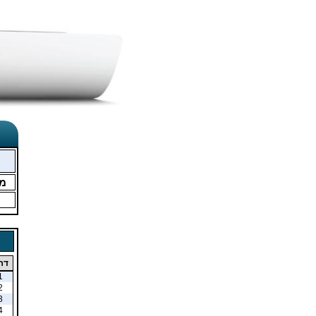
מ
דר
1
2
3
4