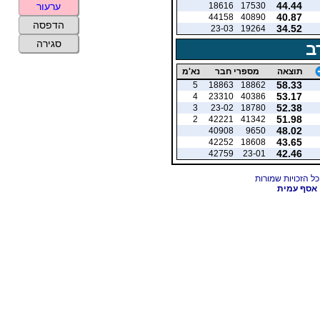
44.44
18616
17530
ערעור
40.87
44158
40890
הדפסה
34.52
23-03
19264
סגירה
ב
תוצאה
מספרי חבר
נא'מ
58.33
5
18863
18862
53.17
4
23310
40386
52.38
3
23-02
18780
51.98
2
42221
41342
48.02
40908
9650
43.65
42252
18608
42.46
42759
23-01
אסף עמית