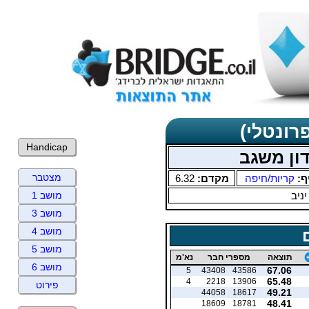
רונטלי)
Handicap
ון משגב
מצטבר
ף:
קריות/חיפה
מקדם:
6.32
יניב
מושב 1
מושב 3
מושב 4
מושב 5
תוצאה
מספרי חבר
נא'מ
מושב 6
67.06
5
43408
43586
65.48
4
2218
13906
פירוט
49.21
44058
18617
48.41
18609
18781