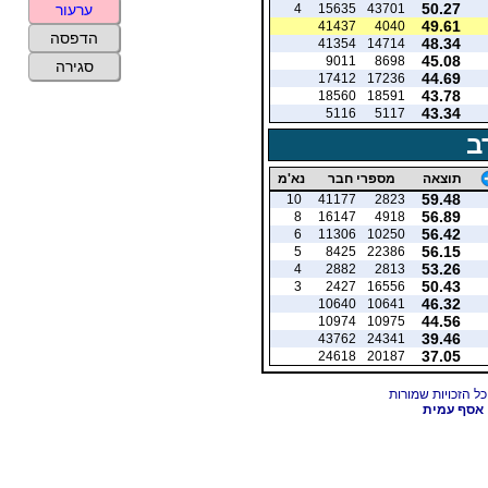
50.27
4
15635
43701
ערעור
49.61
41437
4040
הדפסה
48.34
41354
14714
45.08
9011
8698
סגירה
44.69
17412
17236
43.78
18560
18591
43.34
5116
5117
ב
תוצאה
מספרי חבר
נא'מ
59.48
10
41177
2823
56.89
8
16147
4918
56.42
6
11306
10250
56.15
5
8425
22386
53.26
4
2882
2813
50.43
3
2427
16556
46.32
10640
10641
44.56
10974
10975
39.46
43762
24341
37.05
24618
20187
אסף עמית