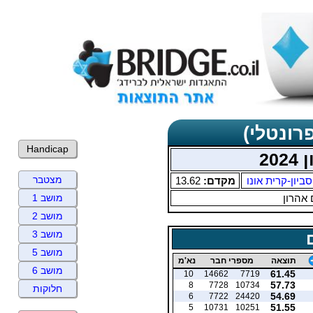
רונטלי)
Handicap
20
מצטבר
סביון-קרית אונו
מקדם:
13.62
 אהרון
מושב 1
מושב 2
מושב 3
מושב 5
תוצאה
מספרי חבר
נא'מ
מושב 6
61.45
10
14662
7719
57.73
8
7728
10734
חלוקות
54.69
6
7722
24420
51.55
5
10731
10251