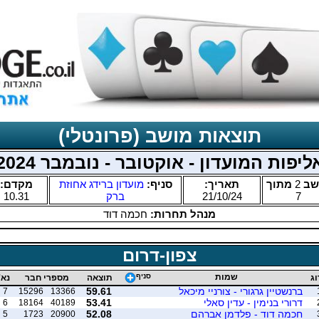
תוצאות מושב (פרונטלי)
ליפות המועדון - אוקטובר - נובמבר 2024
שב
2
מתוך
תאריך:
סניף:
מועדון ברידג אחוזת
מקדם:
7
21/10/24
ברק
10.31
מנהל תחרות:
חכמה דוד
צפון-דרום
שמות
סניף
וג
תוצאה
מספרי חבר
נא'
ברנשטיין גרגורי - צורניי מיכאל
59.61
7
15296
13366
דרורי בנימין - עדין סאלי
53.41
6
18164
40189
חכמה דוד - פלדמן אברהם
52.08
5
1723
20900