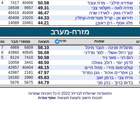
שפירא סילבי - מרוז עובד
50.58
4
7417
40406
מירה לאה - חקלאי צבי
49.31
16939
9957
לארדו גאק - לארדו שרה
46.47
40410
40409
תירוש אן - קריל פטריסיה-קתלין
44.33
40408
15020
פלג אסף - רם ראובן
44.21
14089
10461
מזרח-מערב
שמות
סניף
וג
תוצאה
מספרי חבר
נא'
מרגלית פנינה - הובר מיכל
58.10
7
4969
6809
קוך רחל-אשלי - לסר מרדכי
56.08
6
43960
40645
רוס רני - פאר ניר
50.58
5
8124
7410
לרמן יוסי - דולב גאולה
48.50
10058
3441
קולונימוס מירי - מהל חיים
48.15
42957
40404
בן אפריים אהוד - גונן נמרוד
47.97
42987
2161
גזית צבי - ברמן זאב
45.83
18160
2980
בדוס ברוך - כהן מני
44.79
5676
5675
התאגדות ישראלית לברידג' 2022 © כל הזכויות שמורות
תוכנות חישוב ותצוגת תוצאות:
אסף עמית