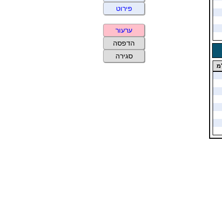
פירוט
ערעור
הדפסה
סגירה
מ