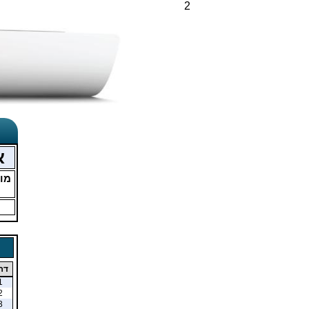
2
א
מו
דר
1
2
3