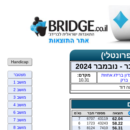
רונטלי)
Handicap
 נובמבר 2024
מצטבר
דון ברידג אחוזת
מקדם:
ברק
10.31
מושב 1
 דוד
מושב 2
מושב 3
מושב 4
מושב 6
תוצאה
מספרי חבר
נא'מ
62.04
7
6707
43119
מושב 7
58.22
6
1723
43243
מושב 8
56.31
5
8124
7410