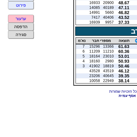
48.67
16933
20900
פירוט
47.11
14085
40189
46.82
14991
5660
43.52
7417
40406
ערעור
37.33
16939
9957
הדפסה
ב
סגירה
תוצאה
מספרי חבר
נא'מ
61.63
7
15296
13366
60.36
6
11209
11210
53.01
5
18164
23010
50.93
4
18160
2980
50.46
3
41902
18819
46.12
43528
43519
39.35
23206
40645
38.14
10058
22949
אסף עמית