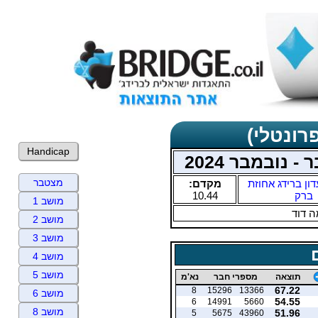
רונטלי)
Handicap
 נובמבר 2024
מצטבר
דון ברידג אחוזת
מקדם:
ברק
10.44
מושב 1
 דוד
מושב 2
מושב 3
מושב 4
מושב 5
תוצאה
מספרי חבר
נא'מ
67.22
8
15296
13366
מושב 6
54.55
6
14991
5660
מושב 8
51.96
5
5675
43960