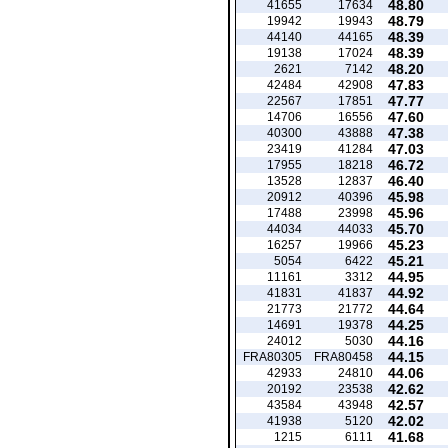
48.80
41655
17634
48.79
19942
19943
48.39
44140
44165
48.39
19138
17024
48.20
2621
7142
47.83
42484
42908
47.77
22567
17851
47.60
14706
16556
47.38
40300
43888
47.03
23419
41284
46.72
17955
18218
46.40
13528
12837
45.98
20912
40396
45.96
17488
23998
45.70
44034
44033
45.23
16257
19966
45.21
5054
6422
44.95
11161
3312
44.92
41831
41837
44.64
21773
21772
44.25
14691
19378
44.16
24012
5030
44.15
FRA80305
FRA80458
44.06
42933
24810
42.62
20192
23538
42.57
43584
43948
42.02
41938
5120
41.68
1215
6111