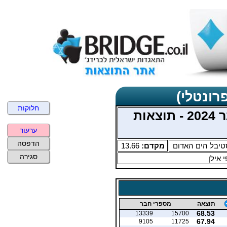
רונטלי)
חלוקות
סימולטנית ארצית נובמבר 2024 - תוצאות
ערעור
הדפסה
יבל הים האדום
מקדם:
13.66
סגירה
 אילן
תוצאה
מספרי חבר
68.53
13339
15700
67.94
9105
11725