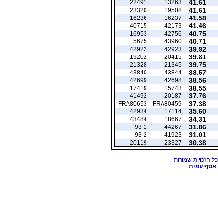
41.61
22491
13263
41.61
23320
19508
41.58
16236
16237
41.46
40715
42173
40.75
16953
42756
40.71
5675
43960
39.92
42922
42923
39.81
19202
20415
39.75
21328
21345
38.57
43840
43844
38.56
42699
42698
38.55
17419
15743
37.76
41492
20187
37.38
FRA80653
FRA80459
35.60
42934
17114
34.31
43484
18667
31.86
93-1
44267
31.01
93-2
41923
30.38
20119
23327
אסף עמית