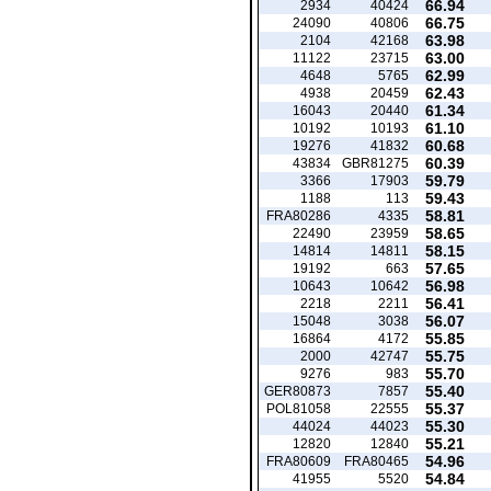
66.94
2934
40424
66.75
24090
40806
63.98
2104
42168
63.00
11122
23715
62.99
4648
5765
62.43
4938
20459
61.34
16043
20440
61.10
10192
10193
60.68
19276
41832
60.39
43834
GBR81275
59.79
3366
17903
59.43
1188
113
58.81
FRA80286
4335
58.65
22490
23959
58.15
14814
14811
57.65
19192
663
56.98
10643
10642
56.41
2218
2211
56.07
15048
3038
55.85
16864
4172
55.75
2000
42747
55.70
9276
983
55.40
GER80873
7857
55.37
POL81058
22555
55.30
44024
44023
55.21
12820
12840
54.96
FRA80609
FRA80465
54.84
41955
5520