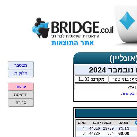
ונליין)
מצטבר
במבר 2024
חלוקות
יף:
בתי ספר
מקדם:
11.33
 גיא
ערעור
ו
בקישור
.
הדפסה
סגירה
תוצאה
מספרי חבר
נא'מ
71.11
4
44016
23739
60.00
3
44226
364