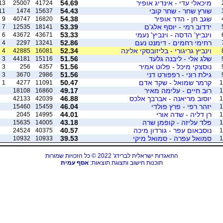
מיכאלי עדי - אינדיג אופיר
54.69
13
25007
41724
שורץ שחר - שחר קובי
54.43
11
1474
15637
שגב חן - הדר אופיר
54.38
9
40747
16820
ידדוב רמי - יוסף אלג'ם
53.39
7
12535
18141
וינביץ' הדסה - וינביץ' נעמי
53.33
6
43672
43671
רחימי רחמים - דימנט נעם
52.86
4
2297
13241
וינביץ גריגורי - בליזובסקי אלינה
52.34
4
42885
16081
שלג אלי - ליבנה גלעד
51.56
3
44181
15116
נוסצקי מיכל - פלוט אמיר
51.56
3
256
4357
גילת רוני - רפפורט דני
51.56
3
3670
2986
קרמר שמואל - שקד אדם
50.47
1
4277
11091
1
רוב חיים - עלימה מאיר
49.17
18108
16860
1
יוסוב מריאנה - אברבך אלכס
46.88
42133
42039
1
יזהר רפי - פרץ פולדי
46.04
15460
15459
1
רן דליה - שדה אורי
44.01
2045
14995
1
פלד עליזה - קופמן שרה
43.18
15635
14005
1
נוסבאום עפר - גורדון מיכה
40.57
24524
40375
1
סמואל עפרה - סמואל מיקי
39.53
10932
10933
1
התאגדות ישראלית לברידג' 2022 © כל הזכויות שמורות
תוכנות חישוב ותצוגת תוצאות:
אסף עמית