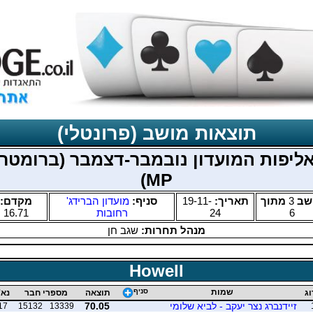
תוצאות מושב (פרונטלי)
ליפות המועדון נובמבר-דצמבר (ברומטר
MP)
שב
3
מתוך
תאריך:
19-11-
סניף:
מועדון הברידג'
מקדם:
6
24
רחובות
16.71
מנהל תחרות:
שגב חן
Howell
שמות
סניף
וג
תוצאה
מספרי חבר
נא'
זיידנברג נצר יעקב - לביא שלומי
70.05
17
15132
13339