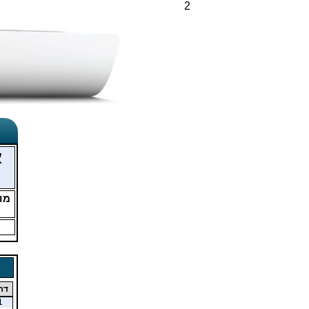
2
א
מו
דר
1