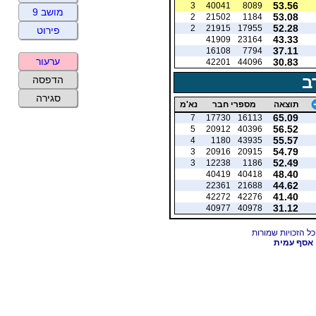
53.56
3
40041
8089
מושב 9
53.08
2
21502
1184
52.28
2
21915
17955
פירוט
43.33
41909
23164
37.11
16108
7794
ערעור
30.83
42201
44096
ב
הדפסה
סגירה
תוצאה
מספרי חבר
נא'מ
65.09
7
17730
16113
56.52
5
20912
40396
55.57
4
1180
43935
54.79
3
20916
20915
52.49
3
12238
1186
48.40
40419
40418
44.62
22361
21688
41.40
42272
42276
31.12
40977
40978
אסף עמית