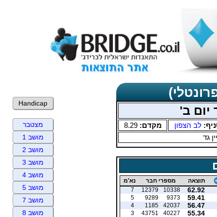
רונטלי)
Handicap
יום ב'
מצטבר
ניף:
לב הצפון
מקדם:
8.29
ין גד
מושב 1
מושב 2
מושב 3
מושב 4
תוצאה
מספרי חבר
נא'מ
מושב 5
62.92
7
12379
10338
59.41
5
9289
9373
מושב 7
56.47
4
1185
42037
מושב 8
55.34
3
43751
40227