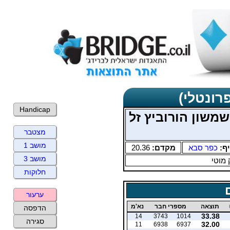
רונטלי)
Handicap
IMP על שם שמשון הורוביץ זל
מצטבר
מושב 1
יף:
כפר סבא
מקדם:
20.36
מושב 3
 מוטי
חלוקות
ערעור
תוצאה
מספרי חבר
נא'מ
הדפסה
33.38
14
3743
1014
סגירה
32.00
11
6938
6937