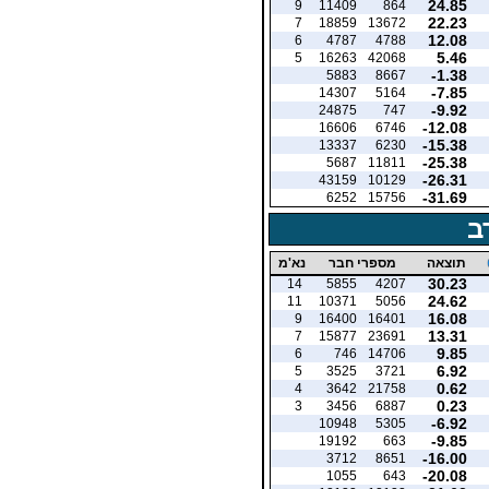
24.85
9
11409
864
22.23
7
18859
13672
12.08
6
4787
4788
5.46
5
16263
42068
-1.38
5883
8667
-7.85
14307
5164
-9.92
24875
747
-12.08
16606
6746
-15.38
13337
6230
-25.38
5687
11811
-26.31
43159
10129
-31.69
6252
15756
ב
תוצאה
מספרי חבר
נא'מ
30.23
14
5855
4207
24.62
11
10371
5056
16.08
9
16400
16401
13.31
7
15877
23691
9.85
6
746
14706
6.92
5
3525
3721
0.62
4
3642
21758
0.23
3
3456
6887
-6.92
10948
5305
-9.85
19192
663
-16.00
3712
8651
-20.08
1055
643