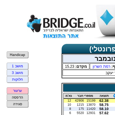
רונטלי)
Handicap
נובמבר
מושב 1
ף:
רמת השרון
מקדם:
15.23
 יעקב
מושב 3
חלוקות
ערעור
תוצאה
מספרי חבר
נא'מ
הדפסה
62.38
12
42906
15199
סגירה
58.75
10
1215
13870
58.10
8
175
11420
57.62
6
5520
12931