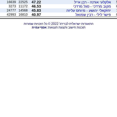
אלקלעי אורנה - רבן אייל
47.22
16639
22525
מקוב מרדכי - סגל מרדכי
46.53
3273
11172
יחזקאלי יהושע - מיוחס עליזה
45.83
24777
14568
פישר לילי - רבין שמואל
40.97
42993
16810
התאגדות ישראלית לברידג' 2022 © כל הזכויות שמורות
תוכנות חישוב ותצוגת תוצאות:
אסף עמית