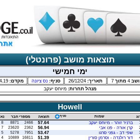
תוצאות מושב (פרונטלי)
ימי חמישי
ושב
4
מתוך
7
תאריך:
26/12/24
סניף:
נס ציונה
מקדם:
4.19
מנהל תחרות:
מיוחס יעקב
Howell
שמות
סניף
וג
תוצאה
מספרי חבר
נא'
ברניר זוהר - מיוחס יעקב
57.64
8
8871
2466
קרן אורה - פנו אבי
56.94
7
23620
2362
שפי דב - גפני סרגו
53.47
5
5278
7951
דור רולנדה - וסרמן סורין
51.39
4
10889
16811