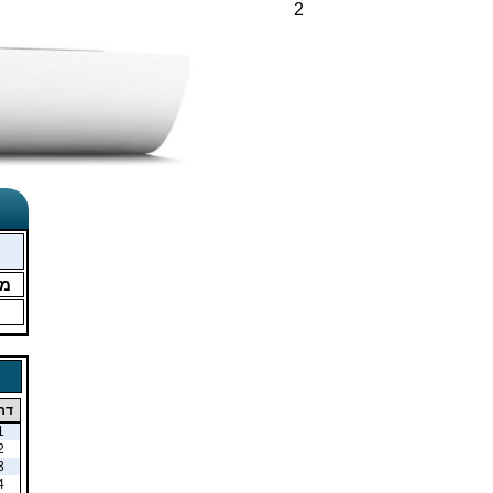
2
מ
דר
1
2
3
4