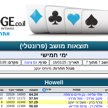
תוצאות מושב (פרונטלי)
ימי חמישי
ושב
7
מתוך
7
תאריך:
16/01/25
סניף:
נס ציונה
מקדם:
3.89
מנהל תחרות:
מיוחס יעקב
Howell
שמות
סניף
וג
תוצאה
מספרי חבר
נא'
פלד עליזה - בן חיים כרמלה
64.24
13
22526
14005
מקוב מרדכי - סגל מרדכי
57.64
10
3273
11172
צורף ברק - טשבייני יעקב
57.29
8
10020
41946
אלפרן דן - צרנס אדריאן
56.60
6
10939
11366