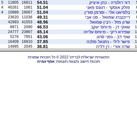
דור רולנדה - כהן איציק
54.51
5
11805
16811
פולק אוסקר - רגונס פאני
51.04
4
40261
1061
בלסיאנו אלי - וסרמן סורין
51.04
4
10889
19067
רייכנברג שמואל - פנו אבי
49.31
23620
11036
שרון מזל - רבין שמואל
48.96
42993
41053
שאקי דן - מיוחס יעקב
46.53
8871
2090
1
שפירא ריקי - מיוחס עליזה
45.14
24777
23867
1
שפי דב - גפני סרגו
43.06
5278
7951
1
פישר לילי - נתנאל מלכה
37.85
16409
16810
1
שדה אורי - רן דליה
36.81
14995
2045
1
התאגדות ישראלית לברידג' 2022 © כל הזכויות שמורות
תוכנות חישוב ותצוגת תוצאות:
אסף עמית