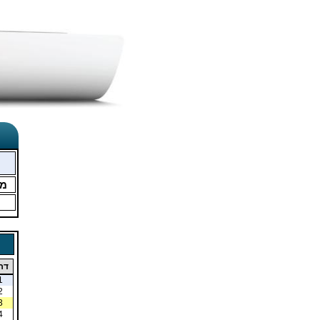
מ
דר
1
2
3
4